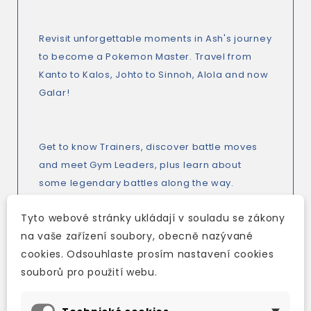
Revisit unforgettable moments in Ash's journey
to become a Pokemon Master. Travel from
Kanto to Kalos, Johto to Sinnoh, Alola and now
Galar!
Get to know Trainers, discover battle moves
and meet Gym Leaders, plus learn about
some legendary battles along the way.
Tyto webové stránky ukládají v souladu se zákony
na vaše zařízení soubory, obecně nazývané
And of course, meet old and new Pokemon
cookies. Odsouhlaste prosím nastavení cookies
characters. Learn their types, moves, key stats,
souborů pro použití webu.
strengths and weaknesses with the newly
updated Pokedex, including Galar Pokemon.