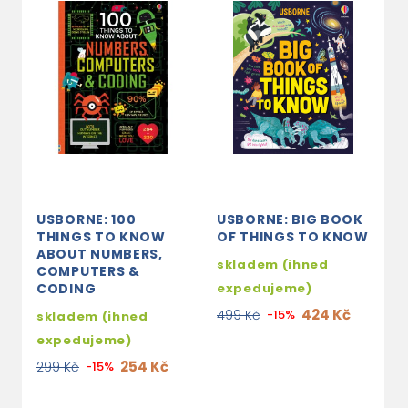
USBORNE: 100
USBORNE: BIG BOOK
N
THINGS TO KNOW
OF THINGS TO KNOW
G
ABOUT NUMBERS,
I
skladem (ihned
COMPUTERS &
3
CODING
expedujeme)
5
424 Kč
499 Kč
-15%
skladem (ihned
expedujeme)
254 Kč
299 Kč
-15%