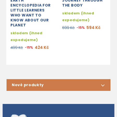
EARTH
JOURNEY THROUGH
G
ENCYCLOPEDIA FOR
THE BODY
A
LITTLE LEARNERS
skladem (ihned
s
WHO WANT TO
KNOW ABOUT OUR
expedujeme)
e
PLANET
594 Kč
699 Kč
-15%
3
skladem (ihned
expedujeme)
424 Kč
499 Kč
-15%
Nové produkty