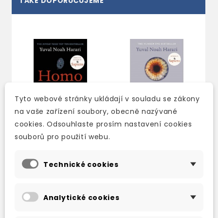
TAKÉ DOPORUČUJEME
Tyto webové stránky ukládají v souladu se zákony
na vaše zařízení soubory, obecně nazývané
cookies. Odsouhlaste prosím nastavení cookies
souborů pro použití webu.
HOMO DEUS: A BRIEF
21 LESSONS FOR THE
Technické cookies
HISTORY OF
21ST CENTURY
TOMORROW
skladem (ihned
skladem (ihned
expedujeme)
Analytické cookies
expedujeme)
339 Kč
399 Kč
-15%
339 Kč
399 Kč
-15%