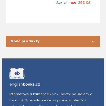
293 Kč
345 Kč
-15%
Nové produkty
Internetové a kamenné knihkupectví se sídlem v
Berouně. Specializuje se na prodej materiálů