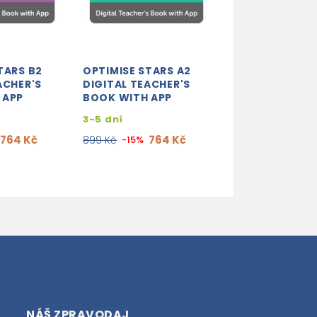
TARS B2
OPTIMISE STARS A2
OPTIMISE STAR
ACHER'S
DIGITAL TEACHER'S
STUDENT'S BO
 APP
BOOK WITH APP
WITH APP AND 
STUDENT'S BO
3-5 dní
3-5 dní
764 Kč
764 Kč
899 Kč
-15%
463
545 Kč
-15%
NÁŠ ZPRAVODAJ