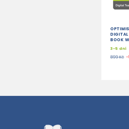
OPTIMIS
DIGITAL
BOOK W
3-5 dní
899 Kč
-