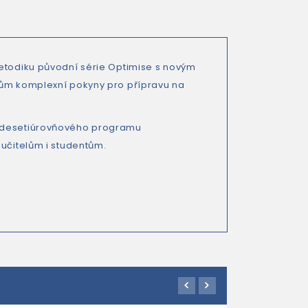
etodiku původní série Optimise s novým
elům komplexní pokyny pro přípravu na
t desetiúrovňového programu
 učitelům i studentům.