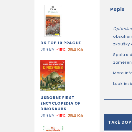
Popis
Optimise
obsahem,
DK TOP 10 PRAGUE
zkoušky a
254 Kč
299 Kč
-15%
Spolu s
zaměřené
More inf
Look ins
USBORNE FIRST
ENCYCLOPEDIA OF
DINOSAURS
254 Kč
299 Kč
-15%
TAKÉ DO