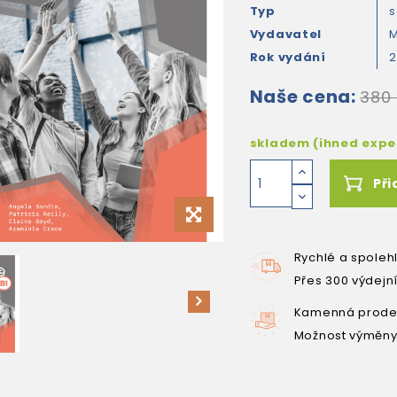
Typ
s
Vydavatel
M
Rok vydání
Naše cena:
380
skladem (ihned exp
Při
Rychlé a spoleh
Přes 300 výdejn
Kamenná prodej
Možnost výměny