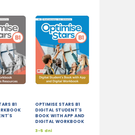
TARS B1
OPTIMISE STARS B1
OPTIMISE STAR
ORKBOOK
DIGITAL STUDENT'S
TEACHER'S BO
ENT'S
BOOK WITH APP AND
WITH APP
DIGITAL WORKBOOK
3-5 dní
3-5 dní
846
995 Kč
-15%