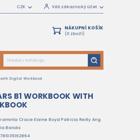
CZK
Váš zákaznický účet
NÁKUPNÍ KOŠÍK
(0 zboží)
with Digital Workbook
ARS B1 WORKBOOK WITH
RKBOOK
raminta Crace
Elaine Boyd
Patricia Reilly
Ang
la Bandis
781035162864