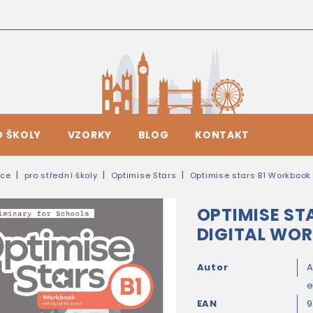
O ŠKOLY
VZORKY
BLOG
KONTAKT
ice
pro střední školy
Optimise Stars
Optimise stars B1 Workbook 
OPTIMISE ST
DIGITAL WO
Autor
A
e
EAN
9