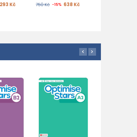
293 Kč
638 Kč
750 Kč
-15%