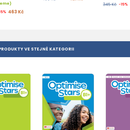
jeme)
345 Kč
-15%
463 Kč
15%
PRODUKTY VE STEJNÉ KATEGORII