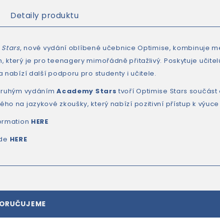
Detaily produktu
 Stars
, nové vydání oblíbené učebnice Optimise, kombinuje m
 který je pro teenagery mimořádně přitažlivý. Poskytuje učit
 nabízí další podporu pro studenty i učitele.
 druhým vydáním
Academy Stars
tvoří Optimise Stars součás
ho na jazykové zkoušky, který nabízí pozitivní přístup k výuce
ormation
HERE
ide
HERE
PORUČUJEME