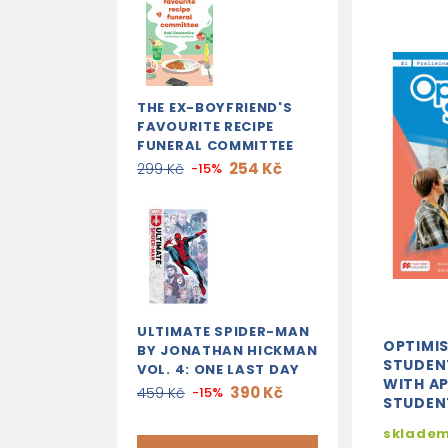
THE EX-BOYFRIEND'S
FAVOURITE RECIPE
FUNERAL COMMITTEE
254 Kč
299 Kč
-15%
ULTIMATE SPIDER-MAN
OPTIMIS
BY JONATHAN HICKMAN
STUDEN
VOL. 4: ONE LAST DAY
WITH AP
390 Kč
459 Kč
-15%
STUDEN
skladem