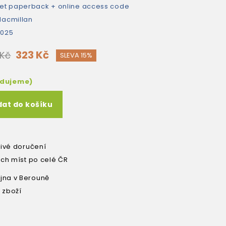
et paperback + online access code
acmillan
2025
323 Kč
 Kč
SLEVA 15%
edujeme)
dat do košíku
livé doručení
ích míst po celé ČR
na v Berouně
 zboží