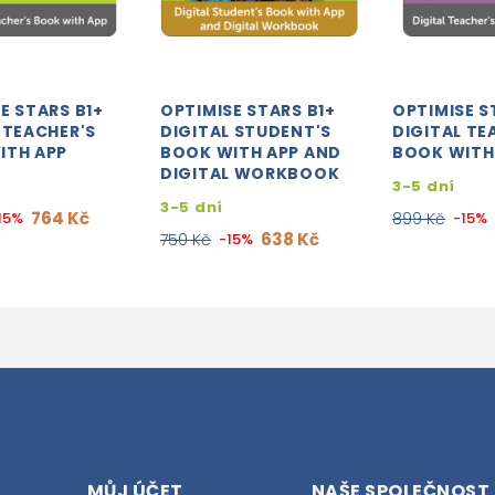
E STARS B1+
OPTIMISE STARS B1+
OPTIMISE S
 TEACHER'S
DIGITAL STUDENT'S
DIGITAL TE
ITH APP
BOOK WITH APP AND
BOOK WITH
DIGITAL WORKBOOK
3-5 dní
3-5 dní
764 Kč
15%
899 Kč
-15%
638 Kč
750 Kč
-15%
MŮJ ÚČET
NAŠE SPOLEČNOST