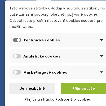
Tyto webové stránky ukládají v souladu se zákony na
vaše zařízení soubory, obecně nazývané cookies.
Odsouhlaste prosím nastavení cookies souborů pro
Internetové a kamenné knihkupectví se
použití webu.
sídlem v Berouně. Specializuje se na pro
materiálů určených pro studium a výuku
Technické cookies
anglického jazyka.
Karly Machové 48 Beroun 266 01
Analytické cookies
+420 734 302 908
info@englishbooks.cz
Marketingové cookies
Jen nezbytné
Přijmout vše
Přejít na stránku Podrobně o cookies
© 2026・englishbooks.cz・all rights res