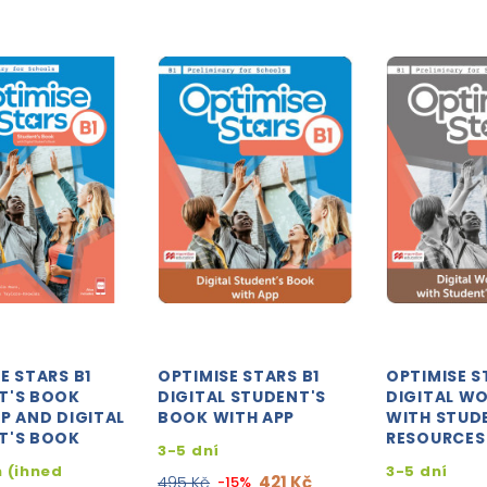
E STARS B1
OPTIMISE STARS B1
OPTIMISE S
T'S BOOK
DIGITAL STUDENT'S
DIGITAL W
P AND DIGITAL
BOOK WITH APP
WITH STUD
T'S BOOK
RESOURCES
3-5 dní
 (ihned
3-5 dní
421 Kč
495 Kč
-15%