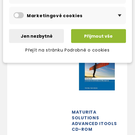
skladem (ihned
580 Kč
682 Kč
-15%
expedujeme)
Marketingové cookies
302 Kč
336 Kč
-10%
Jen nezbytné
Přijmout vše
Přejít na stránku Podrobně o cookies
MATURITA
SOLUTIONS
ADVANCED ITOOLS
CD-ROM