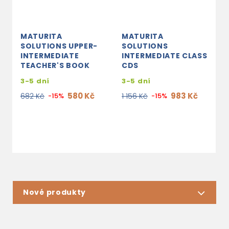
MATURITA
MATURITA
M
SOLUTIONS UPPER-
SOLUTIONS
S
INTERMEDIATE
INTERMEDIATE CLASS
A
TEACHER'S BOOK
CDS
C
3-5 dní
3-5 dní
s
e
580 Kč
983 Kč
682 Kč
-15%
1 156 Kč
-15%
1
Nové produkty