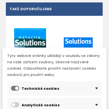
TAKÉ DOPORUČUJEME
Tyto webové stránky ukládají v souladu se zákony
na vaše zařízení soubory, obecně nazývané
cookies. Odsouhlaste prosím nastavení cookies
souborů pro použití webu.
MATURITA
MATURITA
Technické cookies
SOLUTIONS
SOLUTIONS
ADVANCED
ADVANCED
WORKBOOK CZECH
TEACHER'S BOOK
Analytické cookies
EDITION
3-5 dní