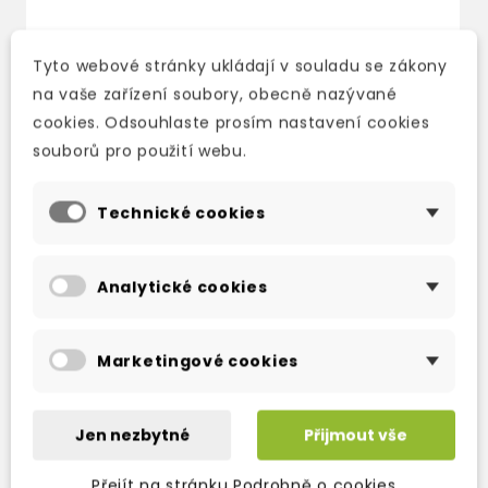
Tyto webové stránky ukládají v souladu se zákony
na vaše zařízení soubory, obecně nazývané
cookies. Odsouhlaste prosím nastavení cookies
souborů pro použití webu.
Technické cookies
Analytické cookies
ENGLISH FILE FOURTH
ENGLISH FILE FOURTH
E
EDITION PRE-
EDITION PRE-
E
INTERMEDIATE
INTERMEDIATE
I
Marketingové cookies
STUDENT'S BOOK S
WORKBOOK WITH
M
ANGLICKO-ČESKÝM
ANSWER KEY
S
SLOVNÍČKEM A
C
skladem (ihned
ONLINE...
Jen nezbytné
Přijmout vše
s
expedujeme)
skladem (ihned
e
384 Kč
452 Kč
-15%
Přejít na stránku Podrobně o cookies