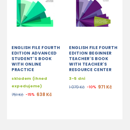
ENGLISH FILE FOURTH
ENGLISH FILE FOURTH
E
EDITION ADVANCED
EDITION BEGINNER
E
STUDENT'S BOOK
TEACHER'S BOOK
I
WITH ONLINE
WITH TEACHER'S
W
PRACTICE
RESOURCE CENTER
A
skladem (ihned
3-5 dní
s
expedujeme)
e
971 Kč
1 079 Kč
-10%
638 Kč
751 Kč
-15%
4