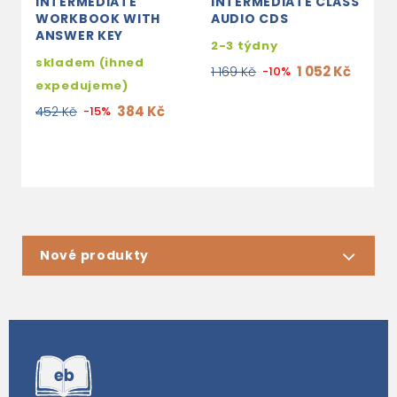
INTERMEDIATE
INTERMEDIATE CLASS
I
WORKBOOK WITH
AUDIO CDS
W
ANSWER KEY
W
2-3 týdny
skladem (ihned
s
1 052 Kč
1 169 Kč
-10%
expedujeme)
e
384 Kč
452 Kč
-15%
4
Nové produkty