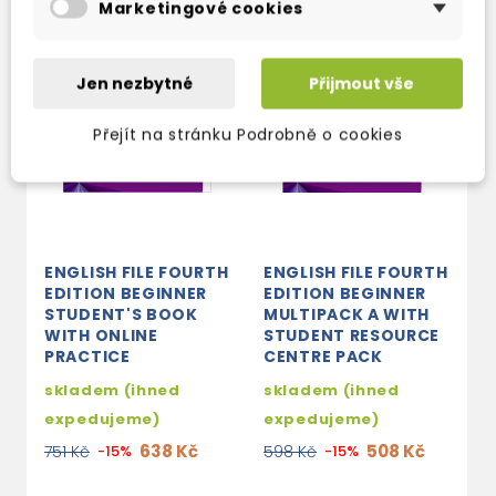
Marketingové cookies
Jen nezbytné
Přijmout vše
Přejít na stránku Podrobně o cookies
ENGLISH FILE FOURTH
ENGLISH FILE FOURTH
E
EDITION BEGINNER
EDITION BEGINNER
E
STUDENT'S BOOK
MULTIPACK A WITH
M
WITH ONLINE
STUDENT RESOURCE
S
PRACTICE
CENTRE PACK
C
skladem (ihned
skladem (ihned
s
expedujeme)
expedujeme)
e
638 Kč
508 Kč
751 Kč
-15%
598 Kč
-15%
5