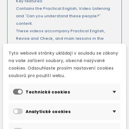
Key features
:
Contains the Practical English, Video Listening
and 'Can you understand these people?'
content.
These videos accompany Practical English,
Revise and Check, and main lessons in the
Student's Book.
Tyto webové stránky ukládají v souladu se zákony
English language subtitles are optional along
na vaše zařízení soubory, obecně nazývané
with menus that all allow individual episodes
cookies. Odsouhlaste prosím nastavení cookies
and sections of episodes to be selected.
souborů pro použití webu.
Technické cookies
TAKÉ DOPORUČUJEME
Analytické cookies