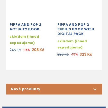
PIPPA AND POP 2
PIPPA AND POP 2
P
ACTIVITY BOOK
PUPIL'S BOOK WITH
B
DIGITAL PACK
skladem (ihned
s
skladem (ihned
expedujeme)
e
expedujeme)
208 Kč
245 Kč
-15%
7
323 Kč
380 Kč
-15%
Nové produkty