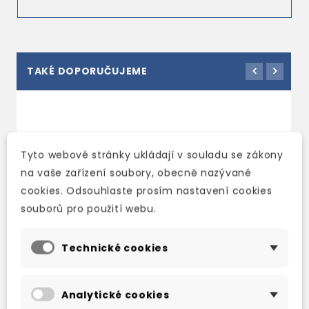
TAKÉ DOPORUČUJEME
Tyto webové stránky ukládají v souladu se zákony
na vaše zařízení soubory, obecně nazývané
cookies. Odsouhlaste prosím nastavení cookies
souborů pro použití webu.
Technické cookies
PIPPA AND POP
PIPPA AND POP 2
P
Analytické cookies
PUPPET
PUPIL'S BOOK WITH
A