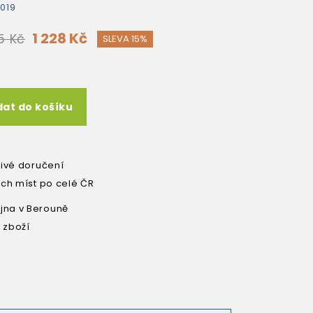
019
1 228 Kč
5 Kč
SLEVA 15%
dat do košíku
livé doručení
ích míst po celé ČR
na v Berouně
 zboží