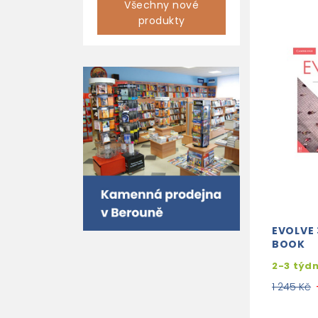
Všechny nové
produkty
EVOLVE 
BOOK
2-3 týd
1 245 Kč