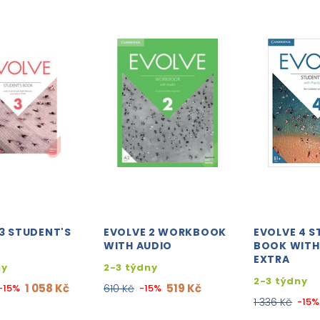
3 STUDENT'S
EVOLVE 2 WORKBOOK
EVOLVE 4 S
WITH AUDIO
BOOK WITH
EXTRA
ny
2-3 týdny
2-3 týdny
1 058 Kč
519 Kč
-15%
610 Kč
-15%
1 336 Kč
-15%