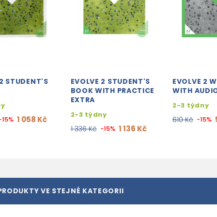
2 STUDENT'S
EVOLVE 2 STUDENT'S
EVOLVE 2 
BOOK WITH PRACTICE
WITH AUDI
EXTRA
ny
2-3 týdny
2-3 týdny
1 058 Kč
-15%
610 Kč
-15%
1 136 Kč
1 336 Kč
-15%
PRODUKTY VE STEJNÉ KATEGORII