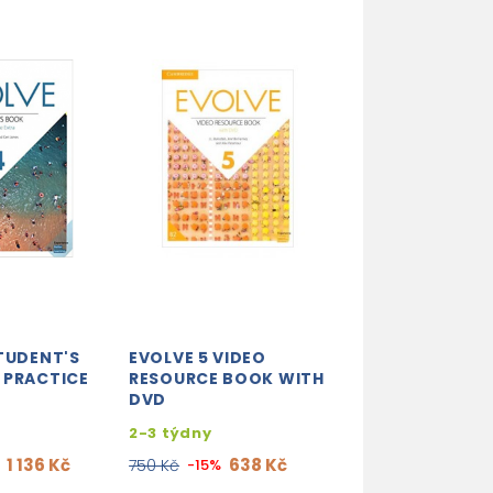
TUDENT'S
EVOLVE 5 VIDEO
EVOLVE 4 CLAS
 PRACTICE
RESOURCE BOOK WITH
AUDIO CDS
DVD
2-3 týdny
2-3 týdny
1 6
1 910 Kč
-15%
1 136 Kč
638 Kč
750 Kč
-15%