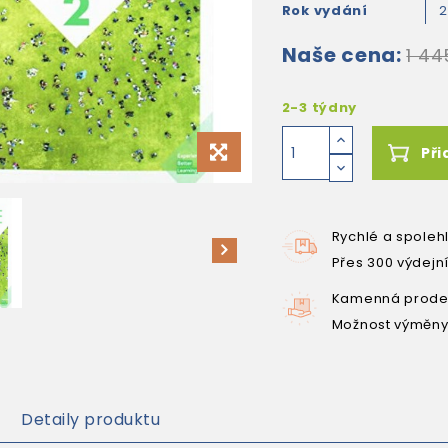
Rok vydání
2
Naše cena:
1 44
2-3 týdny
Při
Rychlé a spoleh
Přes 300 výdejn
Kamenná prodej
Možnost výměny
Detaily produktu