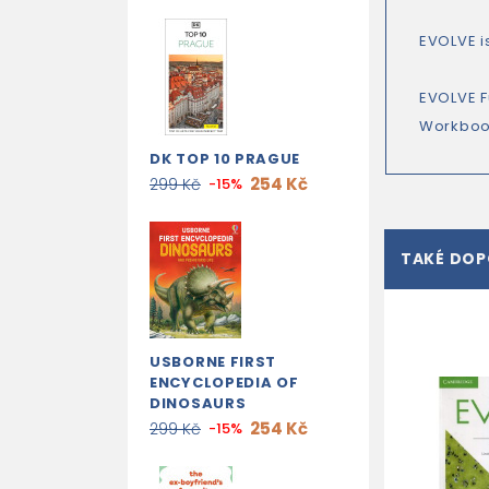
EVOLVE i
EVOLVE F
Workbook
DK TOP 10 PRAGUE
254 Kč
299 Kč
-15%
TAKÉ DO
USBORNE FIRST
ENCYCLOPEDIA OF
DINOSAURS
254 Kč
299 Kč
-15%