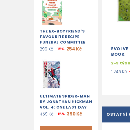
THE EX-BOYFRIEND'S
FAVOURITE RECIPE
FUNERAL COMMITTEE
254 Kč
EVOLVE 
299 Kč
-15%
BOOK
2-3 týd
1 245 Kč
ULTIMATE SPIDER-MAN
BY JONATHAN HICKMAN
VOL. 4: ONE LAST DAY
390 Kč
459 Kč
-15%
OSTATNÍ 