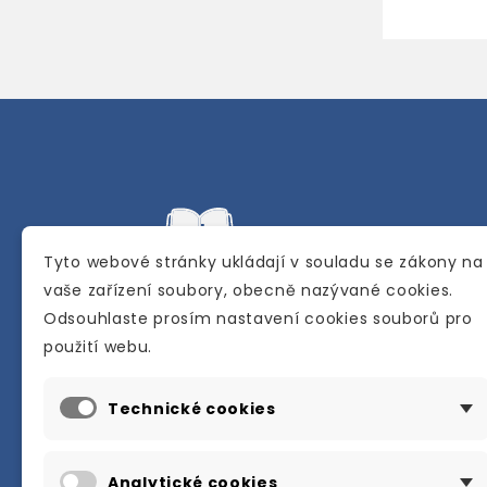
Tyto webové stránky ukládají v souladu se zákony na
vaše zařízení soubory, obecně nazývané cookies.
Odsouhlaste prosím nastavení cookies souborů pro
Internetové a kamenné knihkupectví se
použití webu.
sídlem v Berouně. Specializuje se na pro
materiálů určených pro studium a výuku
Technické cookies
anglického jazyka.
Karly Machové 48 Beroun 266 01
Analytické cookies