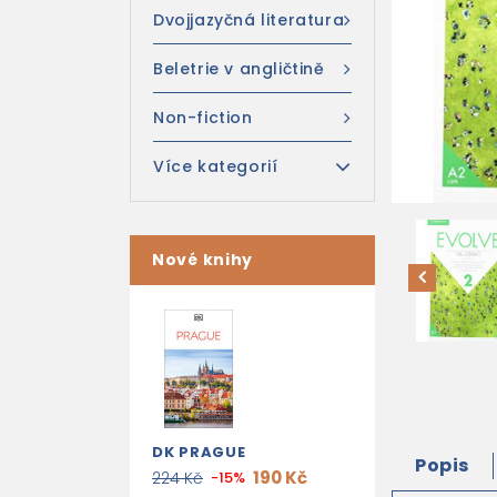
Dvojjazyčná literatura
Beletrie v angličtině
Non-fiction
Více kategorií
Nové knihy
DK PRAGUE
Popis
190 Kč
224 Kč
-15%