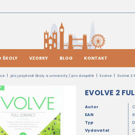
O ŠKOLY
VZORKY
BLOG
KONTAKT
ice
pro jazykové školy a univerzity / pro dospělé
Evolve
Evolve 2 
EVOLVE 2 FU
Autor
C
EAN
9
Typ
Vydavatel
C