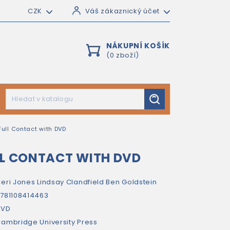
CZK
Váš zákaznický účet
NÁKUPNÍ KOŠÍK
(0 zboží)
Full Contact with DVD
LL CONTACT WITH DVD
eri Jones
Lindsay Clandfield
Ben Goldstein
781108414463
DVD
ambridge University Press