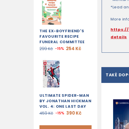
*Lead an
More inf
https:/
THE EX-BOYFRIEND'S
FAVOURITE RECIPE
details
FUNERAL COMMITTEE
254 Kč
299 Kč
-15%
TAKÉ DO
ULTIMATE SPIDER-MAN
BY JONATHAN HICKMAN
VOL. 4: ONE LAST DAY
390 Kč
459 Kč
-15%