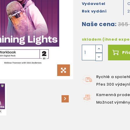
Vydavatel
C
Rok vydání
Naše cena:
365
skladem (ihned exp
Při
Rychlé a spoleh
Přes 300 výdejn
Kamenná prodej
Možnost výměny