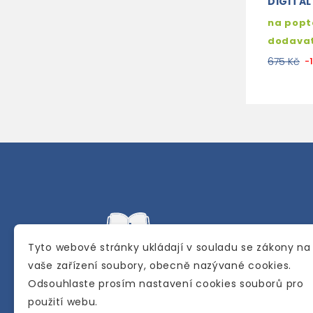
DIGITAL
na popt
dodava
675 Kč
-
Tyto webové stránky ukládají v souladu se zákony na
vaše zařízení soubory, obecně nazývané cookies.
Odsouhlaste prosím nastavení cookies souborů pro
Internetové a kamenné knihkupectví se
použití webu.
sídlem v Berouně. Specializuje se na pro