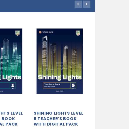
GHTS LEVEL
SHINING LIGHTS LEVEL
KEYNOTE SEC
S BOOK
5 TEACHER'S BOOK
EDITION 5 SPA
AL PACK
WITH DIGITAL PACK
PLATFORM, IN