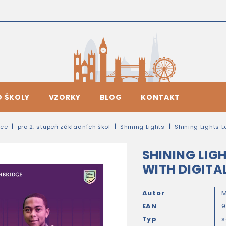
O ŠKOLY
VZORKY
BLOG
KONTAKT
ice
pro 2. stupeň základních škol
Shining Lights
Shining Lights L
SHINING LIG
WITH DIGITA
Autor
M
EAN
9
Typ
s