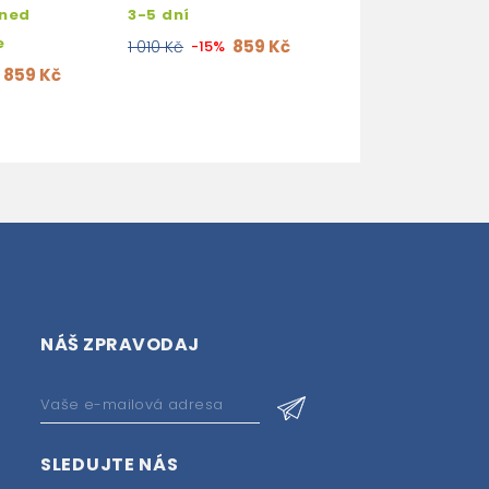
ACCESS
hned
3-5 dní
2-3 týdny
e
859 Kč
1 010 Kč
-15%
89
1 049 Kč
-15%
859 Kč
NÁŠ ZPRAVODAJ
SLEDUJTE NÁS