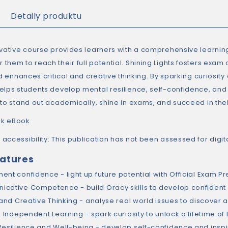
Detaily produktu
ovative course provides learners with a comprehensive learni
them to reach their full potential. Shining Lights fosters exa
nd enhances critical and creative thinking. By sparking curiosity
elps students develop mental resilience, self-confidence, and 
 to stand out academically, shine in exams, and succeed in thei
k eBook
ccessibility: This publication has not been assessed for digital
eatures
ent confidence - light up future potential with Official Exam P
cative Competence - build Oracy skills to develop confiden
l and Creative Thinking - analyse real world issues to discover
, Independent Learning - spark curiosity to unlock a lifetime of
Resilience and Well-being - develop self-confidence and insp