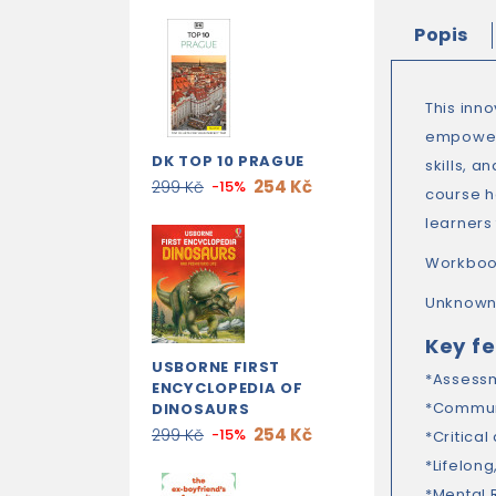
Popis
This inn
empower 
DK TOP 10 PRAGUE
skills, a
254 Kč
299 Kč
-15%
course h
learners
Workboo
Unknown a
Key f
USBORNE FIRST
*Assessm
ENCYCLOPEDIA OF
*Communi
DINOSAURS
254 Kč
299 Kč
-15%
*Critica
*Lifelong
*Mental 