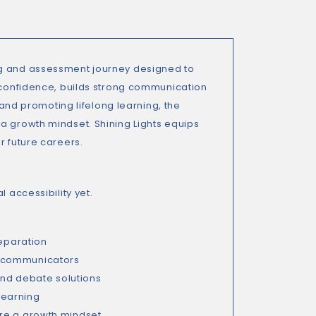
ng and assessment journey designed to
m confidence, builds strong communication
 and promoting lifelong learning, the
a growth mindset. Shining Lights equips
r future careers.
 accessibility yet.
reparation
t communicators
 and debate solutions
 learning
ire a growth mindset