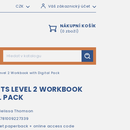
CZK
Váš zákaznický účet
NÁKUPNÍ KOŠÍK
(0 zboží)
evel 2 Workbook with Digital Pack
HTS LEVEL 2 WORKBOOK
L PACK
elissa Thomson
781009227339
et paperback + online access code