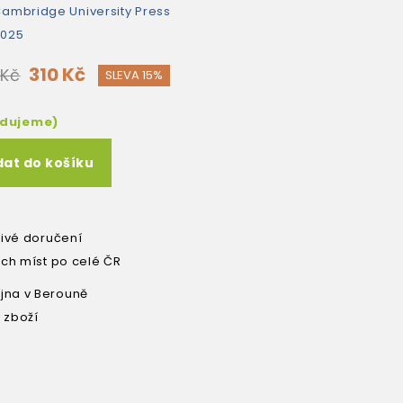
ambridge University Press
2025
310 Kč
 Kč
SLEVA 15%
edujeme)
dat do košíku
livé doručení
ích míst po celé ČR
na v Berouně
 zboží