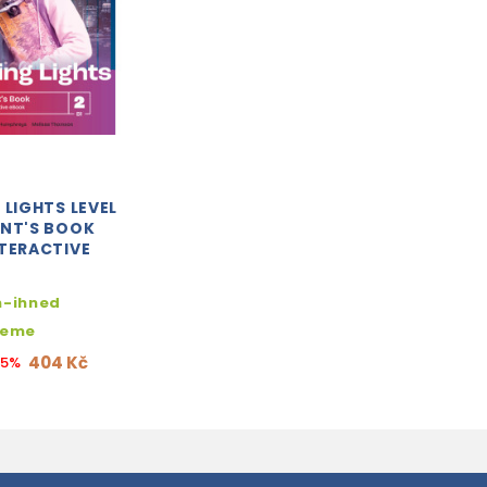
 LIGHTS LEVEL
ENT'S BOOK
TERACTIVE
m-ihned
jeme
404 Kč
15%