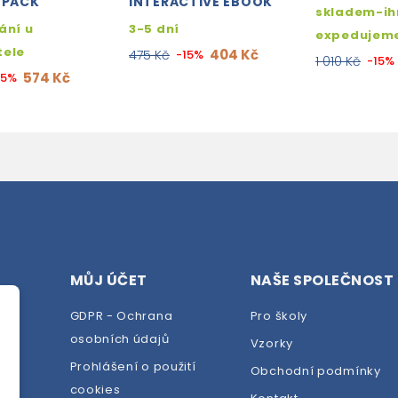
 PACK
INTERACTIVE EBOOK
skladem-i
ání u
3-5 dní
expedujem
tele
404 Kč
475 Kč
-15%
1 010 Kč
-15%
574 Kč
15%
MŮJ ÚČET
NAŠE SPOLEČNOST
GDPR - Ochrana
Pro školy
osobních údajů
Vzorky
Prohlášení o použití
Obchodní podmínky
cookies
dej