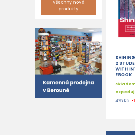
Všechny nové
produkty
SHINING
2 STUD
WITH IN
EBOOK
sklade
expedu
475 Kč
-