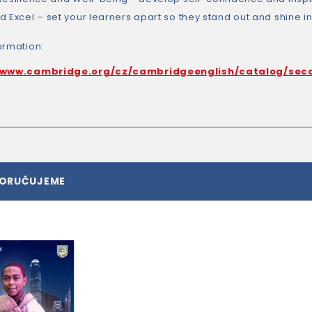
d Excel – set your learners apart so they stand out and shine i
ormation:
/www.cambridge.org/cz/cambridgeenglish/catalog/sec
PORUČUJEME