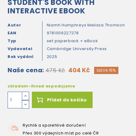
STUDENT'S BOOK WITH
INTERACTIVE EBOOK
Autor
Niamh Humphreys
Melissa Thomson
EAN
9781009227278
Typ
set paperback + eBook
Vydavatel
Cambridge University Press
Rok vydání
2025
Naše cena:
404 Kč
475 Kč
SLEVA 15%
skladem-ihned expedujeme
Přidat do košíku
Rychlé a spolehlivé doručení
Přes 300 výdejních míst po celé ČR