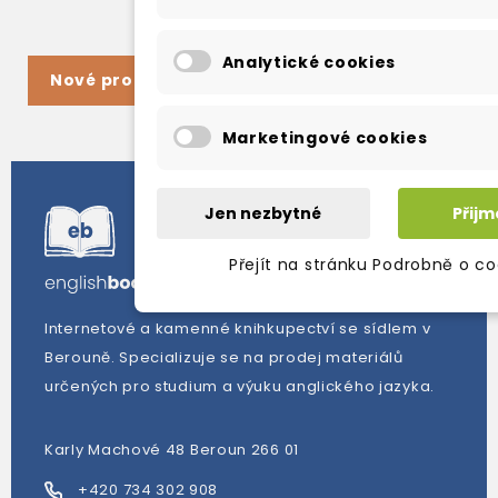
Analytické cookies
Nové produkty
Marketingové cookies
Jen nezbytné
Přijm
Přejít na stránku Podrobně o co
Internetové a kamenné knihkupectví se sídlem v
Berouně. Specializuje se na prodej materiálů
určených pro studium a výuku anglického jazyka.
Karly Machové 48 Beroun 266 01
+420 734 302 908