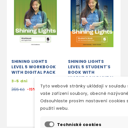
SHINING LIGHTS
SHINING LIGHTS
S
LEVEL 5 WORKBOOK
LEVEL 5 STUDENT'S
L
WITH DIGITAL PACK
BOOK WITH
W
WORKBOOK DIGITAL
3-5 dní
s
PACK
Tyto webové stránky ukládají v souladu
e
310 Kč
365 Kč
-15%
na poptání u
vaše zařízení soubory, obecně nazývané
3
dodavatele
Odsouhlaste prosím nastavení cookies 
574 Kč
675 Kč
-15%
použití webu.
Technické cookies