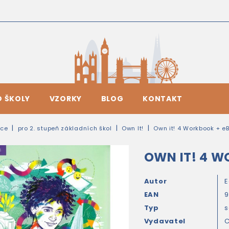
O ŠKOLY
VZORKY
BLOG
KONTAKT
ice
pro 2. stupeň základních škol
Own It!
Own it! 4 Workbook + e
OWN IT! 4 W
Autor
E
EAN
9
Typ
s
Vydavatel
C