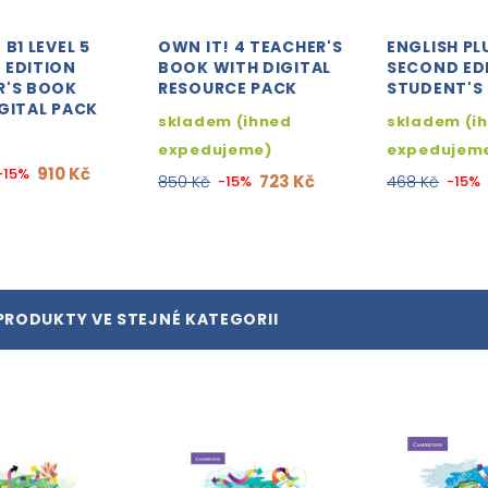
 B1 LEVEL 5
OWN IT! 4 TEACHER'S
ENGLISH PL
 EDITION
BOOK WITH DIGITAL
SECOND ED
R'S BOOK
RESOURCE PACK
STUDENT'S
GITAL PACK
skladem (ihned
skladem (i
expedujeme)
expedujem
910 Kč
-15%
723 Kč
850 Kč
-15%
468 Kč
-15%
PRODUKTY VE STEJNÉ KATEGORII