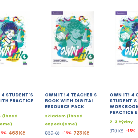
 4 STUDENT'S
OWN IT! 4 TEACHER'S
OWN IT! 4
ITH PRACTICE
BOOK WITH DIGITAL
STUDENT'S
RESOURCE PACK
WORKBOOK
PRACTICE 
 (ihned
skladem (ihned
2-3 týdny
jeme)
expedujeme)
370 Kč
-15%
468 Kč
723 Kč
15%
850 Kč
-15%