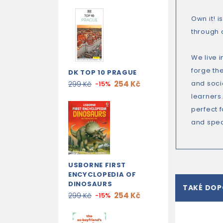
Own it! 
through 
We live 
forge the
DK TOP 10 PRAGUE
254 Kč
and soci
299 Kč
-15%
learners
perfect 
and spea
USBORNE FIRST
ENCYCLOPEDIA OF
DINOSAURS
TAKÉ DO
254 Kč
299 Kč
-15%