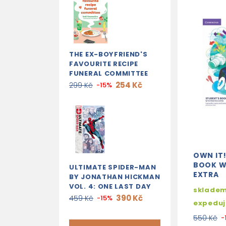
THE EX-BOYFRIEND'S
FAVOURITE RECIPE
FUNERAL COMMITTEE
254 Kč
299 Kč
-15%
OWN IT!
BOOK W
ULTIMATE SPIDER-MAN
EXTRA
BY JONATHAN HICKMAN
VOL. 4: ONE LAST DAY
skladem
390 Kč
459 Kč
-15%
expedu
550 Kč
-