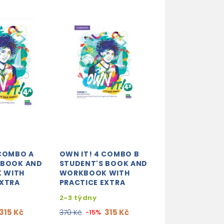
 COMBO A
OWN IT! 4 COMBO B
 BOOK AND
STUDENT'S BOOK AND
 WITH
WORKBOOK WITH
EXTRA
PRACTICE EXTRA
2-3 týdny
315 Kč
315 Kč
370 Kč
-15%