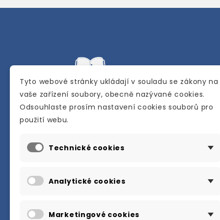
Tyto webové stránky ukládají v souladu se zákony na
vaše zařízení soubory, obecně nazývané cookies.
Odsouhlaste prosím nastavení cookies souborů pro
Internetové a kamenné knihkupectví se
použití webu.
sídlem v Berouně. Specializuje se na pro
materiálů určených pro studium a výuku
Technické cookies
anglického jazyka.
Karly Machové 48 Beroun 266 01
Analytické cookies
+420 734 302 908
info@englishbooks.cz
Marketingové cookies