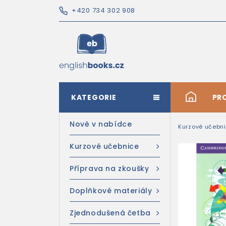
+420 734 302 908
KATEGORIE
#
PR
Nově v nabídce
Kurzové učebn
Kurzové učebnice
Příprava na zkoušky
Doplňkové materiály
Zjednodušená četba