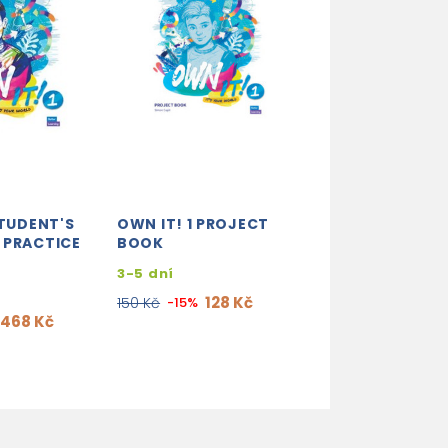
STUDENT'S
OWN IT! 1 PROJECT
OWN IT! 4 CO
 PRACTICE
BOOK
STUDENT'S BO
WORKBOOK WI
3-5 dní
PRACTICE EXT
128 Kč
150 Kč
-15%
2-3 týdny
468 Kč
315
370 Kč
-15%