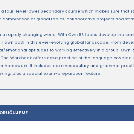
is a four-level lower Secondary course which makes sure that 
a combination of global topics, collaborative projects and st
in a rapidly changing world. With Own It!, teens develop the 
ir own path in this ever-evolving global landscape. From develo
al/emotional aptitudes to working effectively in a group, Own i
. The Workbook offers extra practice of the language covered in
for homework. It includes extra vocabulary and grammar practice
king, plus a special exam-preparation feature.
PORUČUJEME