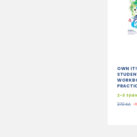
OWN IT
STUDEN
WORKB
PRACTI
2-3 týd
370 Kč
-