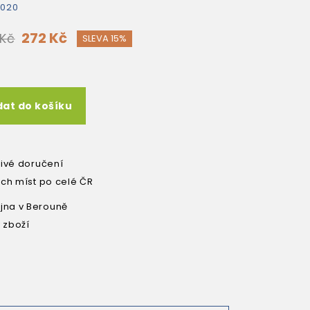
2020
272 Kč
 Kč
SLEVA 15%
dat do košíku
livé doručení
ích míst po celé ČR
na v Berouně
 zboží