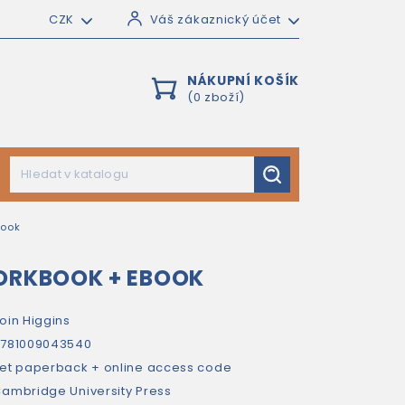
CZK
Váš zákaznický účet
NÁKUPNÍ KOŠÍK
(0 zboží)
Book
ORKBOOK + EBOOK
oin Higgins
781009043540
et paperback + online access code
ambridge University Press