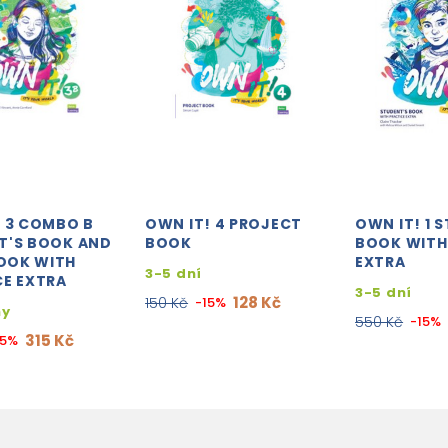
! 3 COMBO B
OWN IT! 4 PROJECT
OWN IT! 1 
T'S BOOK AND
BOOK
BOOK WITH
OOK WITH
EXTRA
3-5 dní
CE EXTRA
3-5 dní
128 Kč
150 Kč
-15%
ny
550 Kč
-15%
315 Kč
15%