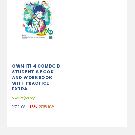
OWN IT! 4 COMBO B
STUDENT'S BOOK
AND WORKBOOK
WITH PRACTICE
EXTRA
2-3 týdny
315 Kč
370 Kč
-15%