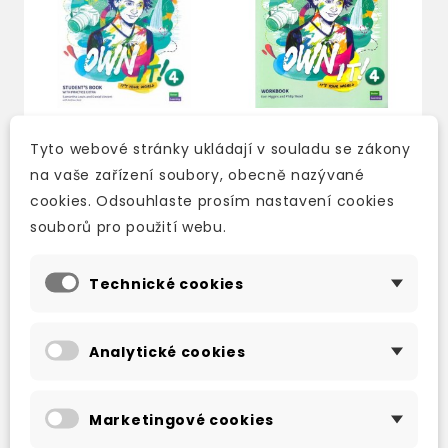
Tyto webové stránky ukládají v souladu se zákony
na vaše zařízení soubory, obecně nazývané
OWN IT! 4
OWN IT! 4
STUDENT'S BOOK
WORKBOOK +
cookies. Odsouhlaste prosím nastavení cookies
WITH PRACTICE
EBOOK
souborů pro použití webu.
EXTRA
3-5 dní
skladem (ihned
272 Kč
320 Kč
-15%
Technické cookies
expedujeme)
468 Kč
550 Kč
-15%
Analytické cookies
Marketingové cookies