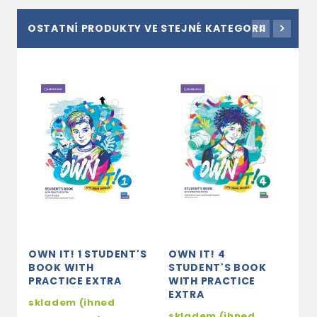
OSTATNÍ PRODUKTY VE STEJNÉ KATEGORII
OWN IT! 1 STUDENT'S
OWN IT! 4
O
BOOK WITH
STUDENT'S BOOK
S
PRACTICE EXTRA
WITH PRACTICE
W
EXTRA
E
skladem (ihned
skladem (ihned
s