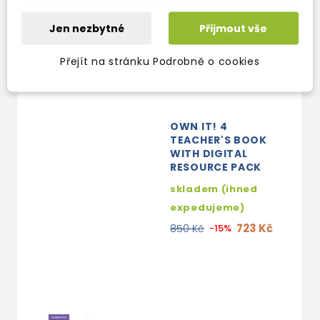
Jen nezbytné
Přijmout vše
Přejít na stránku Podrobně o cookies
OWN IT! 4
TEACHER'S BOOK
WITH DIGITAL
RESOURCE PACK
skladem (ihned
expedujeme)
723 Kč
850 Kč
-15%