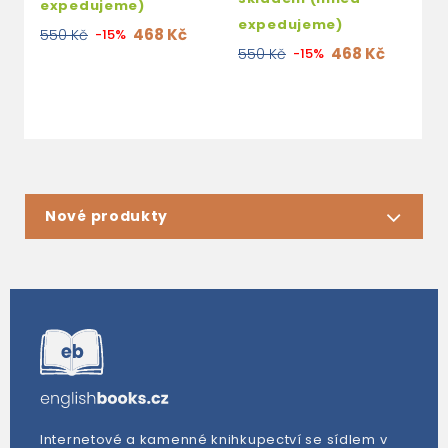
expedujeme)
expedujeme)
e
468 Kč
550 Kč
-15%
468 Kč
550 Kč
-15%
5
Nové produkty
Internetové a kamenné knihkupectví se sídlem v