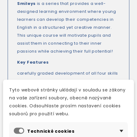
Smileys
is a series that provides a well-
designed learning environment where young
learners can develop their competencies in
English in a structured yet creative manner.
This unique course will motivate pupils and
assist them in connecting to their inner
passions while achieving their full potential!
Key Features
carefully graded development of all four skills
specially designed material to promote
environmental, social and emotional
Tyto webové stránky ukládají v souladu se zákony
awareness
na vaše zařízení soubory, obecně nazývané
lively songs and chants
cookies. Odsouhlaste prosím nastavení cookies
learning activities which boost pupils´
souborů pro použití webu.
language development and their desire to
learn
Technické cookies
cross-curricular and cross-cultural material to