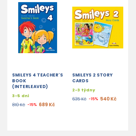
SMILEYS 4 TEACHER'S
SMILEYS 2 STORY
S
BOOK
CARDS
B
(INTERLEAVED)
2-3 týdny
3
3-5 dní
540 Kč
635 Kč
-15%
4
689 Kč
810 Kč
-15%