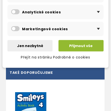
awaken pupils´ natural curiosity for the world
Analytické cookies
around them
stories from around the world to promote
reading for pleasure as well as teach values
Marketingové cookies
the perfect combination of print and digital
resources to help teachers and pupils alike
Jen nezbytné
Přijmout vše
Přejít na stránku Podrobně o cookies
TAKÉ DOPORUČUJEME