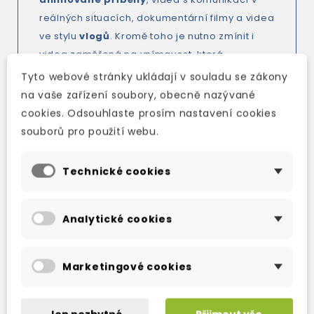
reálných situacích, dokumentární filmy a videa
ve stylu
vlogů
. Kromě toho je nutno zmínit i
videa zaměřená na vnímavost, která
pomáhají snižovat stres i úzkost
a
Tyto webové stránky ukládají v souladu se zákony
poskytují klidnější a příjemnější cestu k učení.
na vaše zařízení soubory, obecně nazývané
cookies. Odsouhlaste prosím nastavení cookies
More information
HERE
souborů pro použití webu.
Technické cookies
TAKÉ DOPORUČUJEME
Analytické cookies
Marketingové cookies