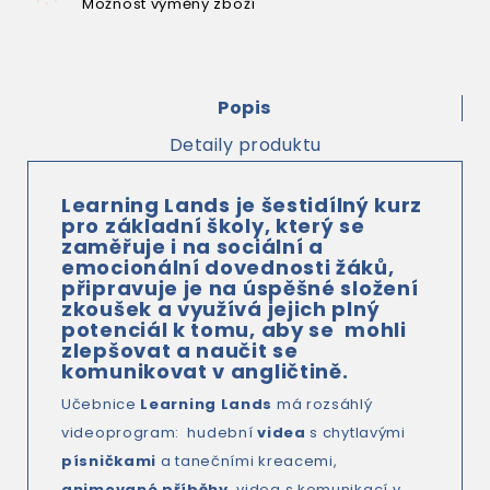
Možnost výměny zboží
Popis
Detaily produktu
Learning Lands
je šestidílný kurz
pro základní školy, který se
zaměřuje i na sociální a
emocionální dovednosti žáků,
připravuje je na úspěšné složení
zkoušek a využívá jejich plný
potenciál k tomu, aby se mohli
zlepšovat a naučit se
komunikovat v angličtině.
Učebnice
Learning Lands
má rozsáhlý
videoprogram: hudební
videa
s chytlavými
písničkami
a tanečními kreacemi,
animované příběhy
, videa s komunikací v