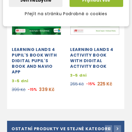
Jen nezbytné
Přijmout vše
Přejít na stránku Podrobně o cookies
LEARNING LANDS 4
LEARNING LANDS 4
L
PUPIL'S BOOK WITH
ACTIVITY BOOK
T
DIGITAL PUPIL'S
WITH DIGITAL
W
BOOK AND NAVIO
ACTIVITY BOOK
3
APP
3-5 dní
7
3-5 dní
225 Kč
265 Kč
-15%
339 Kč
399 Kč
-15%
OSTATNÍ PRODUKTY VE STEJNÉ KATEGORII