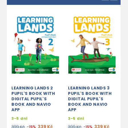
LEARNING LANDS 2
LEARNING LANDS 3
L
PUPIL'S BOOK WITH
PUPIL'S BOOK WITH
D
DIGITAL PUPIL'S
DIGITAL PUPIL'S
B
BOOK AND NAVIO
BOOK AND NAVIO
A
APP
APP
2
3-5 dní
3-5 dní
3
339 Kč
339 Kč
399 Kč
-15%
399 Kč
-15%