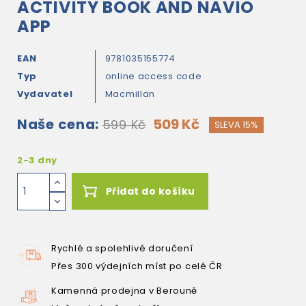
ACTIVITY BOOK AND NAVIO
APP
EAN
9781035155774
Typ
online access code
Vydavatel
Macmillan
Naše cena:
509 Kč
599 Kč
SLEVA 15%
2-3 dny
Přidat do košíku
Rychlé a spolehlivé doručení
Přes 300 výdejních míst po celé ČR
Kamenná prodejna v Berouně