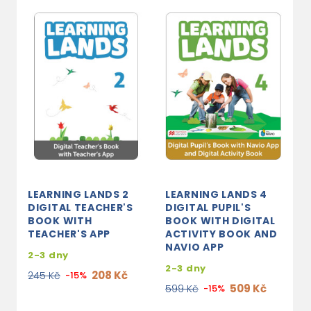
LEARNING LANDS 2
LEARNING LANDS 4
L
DIGITAL TEACHER'S
DIGITAL PUPIL'S
P
BOOK WITH
BOOK WITH DIGITAL
D
TEACHER'S APP
ACTIVITY BOOK AND
B
NAVIO APP
A
2-3 dny
2-3 dny
3
208 Kč
245 Kč
-15%
509 Kč
599 Kč
-15%
3