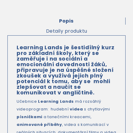
Popis
Detaily produktu
Learning Lands
je šestidílný kurz
pro základní školy, který se
zaměřuje i na sociální a
emocionální dovednosti žáků,
připravuje je na úspěšné složení
zkoušek a využívá jejich plný
potenciál k tomu, aby se mohli
zlepšovat a naučit se
komunikovat v angličtině.
Učebnice
Learning Lands
má rozsáhlý
videoprogram: hudební
videa
s chytlavými
písničkami
a tanečními kreacemi,
animované příběhy
, videa s komunikací v
reálných situacích, dokumentární filmy a videa