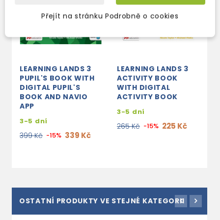
Přejít na stránku Podrobně o cookies
LEARNING LANDS 3
LEARNING LANDS 3
L
PUPIL'S BOOK WITH
ACTIVITY BOOK
T
DIGITAL PUPIL'S
WITH DIGITAL
W
BOOK AND NAVIO
ACTIVITY BOOK
3
APP
3-5 dní
7
3-5 dní
225 Kč
265 Kč
-15%
339 Kč
399 Kč
-15%
OSTATNÍ PRODUKTY VE STEJNÉ KATEGORII