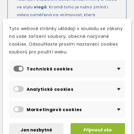
ve stylu
vlogů
. Kromě toho je nutno zmínit i
videa zaměřená na vnímavost, která
pomáhají snižovat stres i úzkost
a
Tyto webové stránky ukládají v souladu se zákony
poskytují klidnější a příjemnější cestu k učení.
na vaše zařízení soubory, obecně nazývané
More information
HERE
cookies. Odsouhlaste prosím nastavení cookies
souborů pro použití webu.
Technické cookies
TAKÉ DOPORUČUJEME
Analytické cookies
Marketingové cookies
Jen nezbytné
Přijmout vše