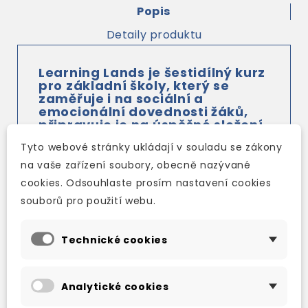
Popis
Detaily produktu
Learning Lands
je šestidílný kurz
pro základní školy, který se
zaměřuje i na sociální a
emocionální dovednosti žáků,
připravuje je na úspěšné složení
zkoušek a využívá jejich plný
Tyto webové stránky ukládají v souladu se zákony
potenciál k tomu, aby se mohli
zlepšovat a naučit se
na vaše zařízení soubory, obecně nazývané
komunikovat v angličtině.
cookies. Odsouhlaste prosím nastavení cookies
Učebnice
Learning Lands
má rozsáhlý
souborů pro použití webu.
videoprogram: hudební
videa
s chytlavými
písničkami
a tanečními kreacemi,
Technické cookies
animované příběhy
, videa s komunikací v
reálných situacích, dokumentární filmy a videa
Analytické cookies
ve stylu
vlogů
. Kromě toho je nutno zmínit i
videa zaměřená na vnímavost, která