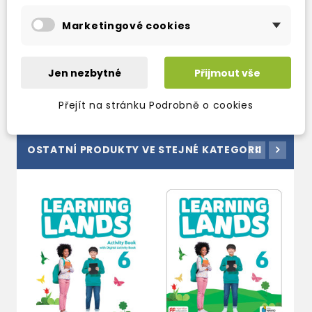
pomáhají snižovat stres i úzkost
a
Marketingové cookies
poskytují klidnější a příjemnější cestu k učení.
More information
HERE
Jen nezbytné
Přijmout vše
Přejít na stránku Podrobně o cookies
OSTATNÍ PRODUKTY VE STEJNÉ KATEGORII