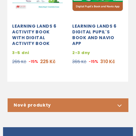
LEARNING LANDS 6
LEARNING LANDS 6
L
ACTIVITY BOOK
DIGITAL PUPIL'S
A
WITH DIGITAL
BOOK AND NAVIO
W
ACTIVITY BOOK
APP
A
3-5 dní
2-3 dny
2
225 Kč
310 Kč
265 Kč
-15%
365 Kč
-15%
5
Nové produkty