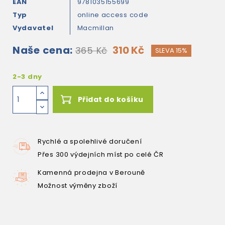
EAN
9781035155699
Typ
online access code
Vydavatel
Macmillan
Naše cena:
310 Kč
365 Kč
SLEVA 15%
2-3 dny
Přidat do košíku
Rychlé a spolehlivé doručení
Přes 300 výdejních míst po celé ČR
Kamenná prodejna v Berouně
Možnost výměny zboží