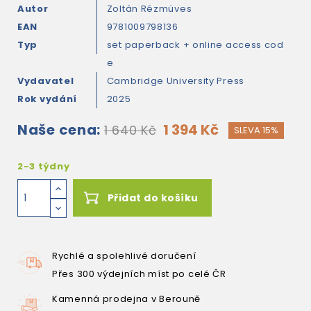
Autor
Zoltán Rézmüves
EAN
9781009798136
Typ
set paperback + online access cod
e
Vydavatel
Cambridge University Press
Rok vydání
2025
Naše cena:
1 394 Kč
1 640 Kč
SLEVA 15%
2-3 týdny
Přidat do košíku
Rychlé a spolehlivé doručení
Přes 300 výdejních míst po celé ČR
Kamenná prodejna v Berouně