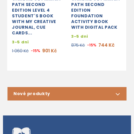
PATH SECOND
PATH SECOND
P
EDITION LEVEL 4
EDITION
E
STUDENT'S BOOK
FOUNDATION
F
WITH MY CREATIVE
ACTIVITY BOOK
T
JOURNAL, CUE
WITH DIGITAL PACK
W
CARDS...
3-5 dní
3
3-5 dní
744 Kč
875 Kč
-15%
1
901 Kč
1 060 Kč
-15%
Nové produkty