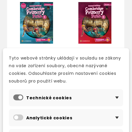
Tyto webové stránky ukládají v souladu se zákony
na vaše zařízení soubory, obecně nazývané
CAMBRIDGE PRIMARY
CAMBRIDGE PRIMARY
cookies. Odsouhlaste prosím nastavení cookies
PATH SECOND
PATH SECOND
EDITION LEVEL 6
EDITION LEVEL 6
souborů pro použití webu.
STUDENT'S BOOK
ACTIVITY BOOK
WITH MY CREATIVE
WITH DIGITAL PACK
JOURNAL, CUE
Technické cookies
2-3 týdny
CARDS...
744 Kč
875 Kč
-15%
2-3 týdny
Analytické cookies
901 Kč
1 060 Kč
-15%