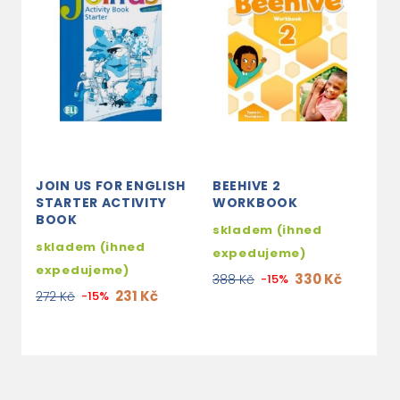
JOIN US FOR ENGLISH
BEEHIVE 2
H
STARTER ACTIVITY
WORKBOOK
T
BOOK
skladem (ihned
2
skladem (ihned
expedujeme)
5
expedujeme)
330 Kč
388 Kč
-15%
231 Kč
272 Kč
-15%