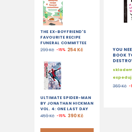
THE EX-BOYFRIEND'S
FAVOURITE RECIPE
FUNERAL COMMITTEE
254 Kč
YOU NEE
299 Kč
-15%
BOOK T
DESTRO
skladem
expedu
369 Kč
-
ULTIMATE SPIDER-MAN
BY JONATHAN HICKMAN
VOL. 4: ONE LAST DAY
390 Kč
459 Kč
-15%