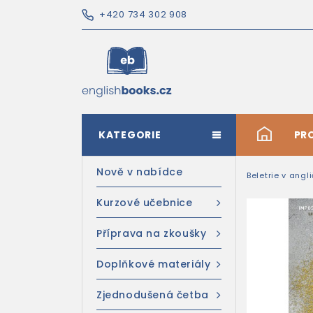
+420 734 302 908
KATEGORIE
#
PR
Nově v nabídce
Beletrie v angl
Kurzové učebnice
Příprava na zkoušky
Doplňkové materiály
Zjednodušená četba