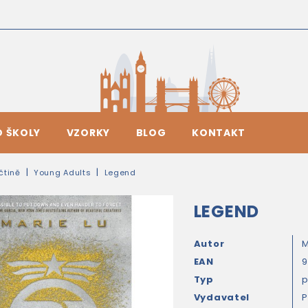
O ŠKOLY
VZORKY
BLOG
KONTAKT
ičtině
Young Adults
Legend
LEGEND
Autor
M
EAN
9
Typ
Vydavatel
P