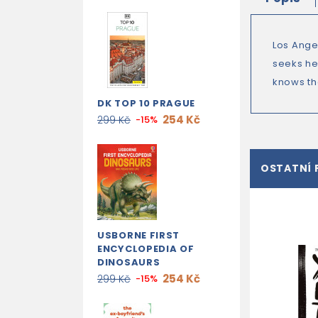
Los Angel
seeks he
knows th
DK TOP 10 PRAGUE
254 Kč
299 Kč
-15%
OSTATNÍ 
USBORNE FIRST
ENCYCLOPEDIA OF
DINOSAURS
254 Kč
299 Kč
-15%