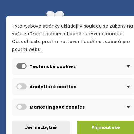
Tyto webové stránky ukládají v souladu se zákony na
vaše zařízení soubory, obecně nazývané cookies.
Odsouhlaste prosím nastavení cookies souborů pro
Internetové a kamenné knihkupectví se
použití webu.
sídlem v Berouně. Specializuje se na pro
materiálů určených pro studium a výuku
Technické cookies
anglického jazyka.
Karly Machové 48 Beroun 266 01
Analytické cookies
+420 734 302 908
info@englishbooks.cz
Marketingové cookies
Jen nezbytné
Přijmout vše