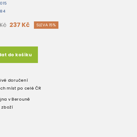
015
384
237 Kč
 Kč
SLEVA 15%
dat do košíku
livé doručení
ích míst po celé ČR
na v Berouně
 zboží