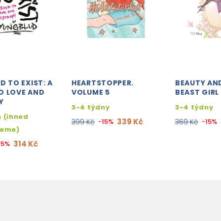
D TO EXIST: A
HEARTSTOPPER.
BEAUTY AN
O LOVE AND
VOLUME 5
BEAST GIRL
Y
3-4 týdny
3-4 týdny
 (ihned
339 Kč
399 Kč
-15%
369 Kč
-15%
jeme)
314 Kč
15%