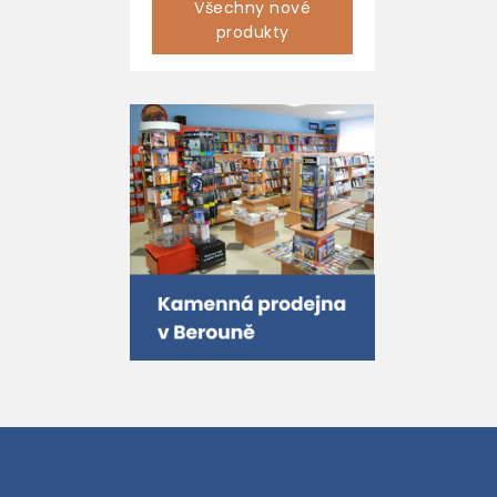
Všechny nové
produkty