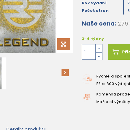
Rok vydání
2
Počet stran
Naše cena:
279
3-4 týdny
Při
Rychlé a spoleh
Přes 300 výdejn
Kamenná prodej
Možnost výměny
Detaily produktu