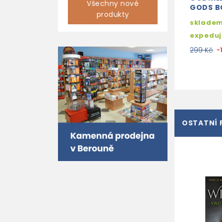
Všechny nové
GODS B
produkty
skladem
expedu
299 Kč
-
OSTATNÍ 