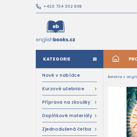
+420 734 302 908
KATEGORIE
#
PR
Nově v nabídce
Beletrie v angl
Kurzové učebnice
Příprava na zkoušky
Doplňkové materiály
Zjednodušená četba