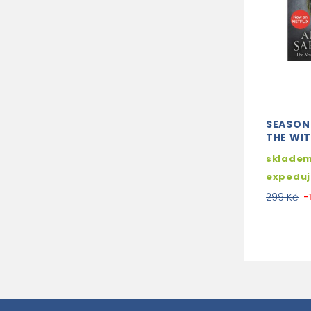
SEASON
THE WIT
skladem
expedu
299 Kč
-