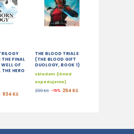
TRILOGY
THE BLOOD TRIALS
THIS RAGING S
 THE FINAL
(THE BLOOD GIFT
skladem (ihne
E WELL OF
DUOLOGY, BOOK 1)
 THE HERO
expedujeme)
skladem (ihned
280
329 Kč
-15%
expedujeme)
254 Kč
299 Kč
-15%
934 Kč
%