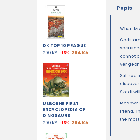
Popis
When Midd
Gods are
DK TOP 10 PRAGUE
sacrific
254 Kč
299 Kč
-15%
cannot b
vengeanc
Still ree
discover
Skedi wi
Meanwhile
USBORNE FIRST
ENCYCLOPEDIA OF
friend. 
DINOSAURS
the most
254 Kč
299 Kč
-15%