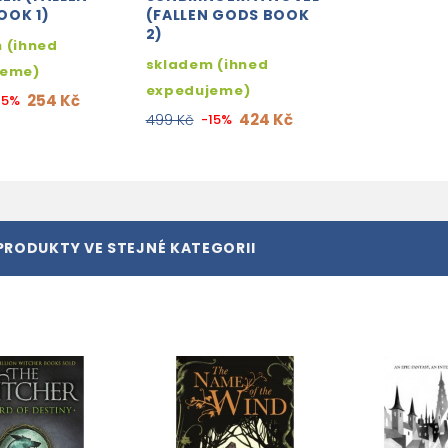
OOK 1)
(FALLEN GODS BOOK
2)
 (ihned
skladem (ihned
jeme)
expedujeme)
254 Kč
15%
424 Kč
499 Kč
-15%
PRODUKTY VE STEJNÉ KATEGORII