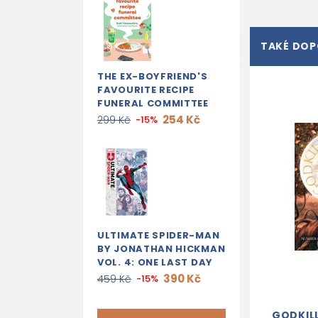
TAKÉ DO
THE EX-BOYFRIEND'S
FAVOURITE RECIPE
FUNERAL COMMITTEE
254 Kč
299 Kč
-15%
ULTIMATE SPIDER-MAN
BY JONATHAN HICKMAN
VOL. 4: ONE LAST DAY
390 Kč
459 Kč
-15%
GODKILL