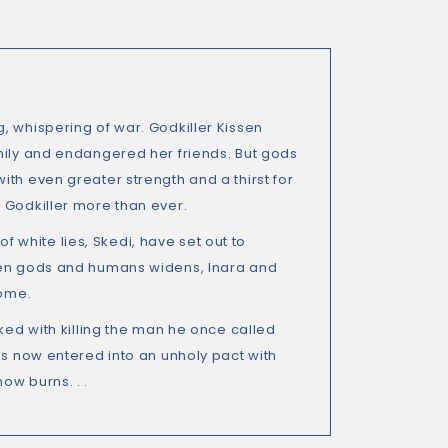
, whispering of war. Godkiller Kissen
mily and endangered her friends. But gods
th even greater strength and a thirst for
 Godkiller more than ever.
of white lies, Skedi, have set out to
ween gods and humans widens, Inara and
come.
ked with killing the man he once called
as now entered into an unholy pact with
ow burns. . .