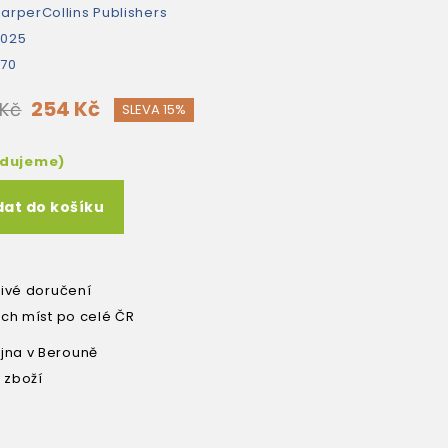
arperCollins Publishers
2025
70
254 Kč
 Kč
SLEVA 15%
edujeme)
dat do košíku
livé doručení
ích míst po celé ČR
na v Berouně
 zboží