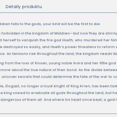
Detaily produktu
ren falls to the gods, your kind will be the first to die.
 forbidden in the kingdom of Middren—but now they are stirring
ed herself to vanquish the fire god Hseth, who murdered her fa
e destroyed so easily, and Hseth’s power threatens to reform wi
e. As tensions rise throughout the land, the kingdom needs its
ling from the loss of Kissen, young noble Inara and her little god 
 more about the true nature of their bond. As the divide bet
ll uncover secrets that could determine the fate of the war to 
, Elogast, no longer a loyal knight of King Arren, has been tas
The king vowed to eradicate all gods throughout the land, but h
 dangerous of them all. And where his heart once beat, a god n