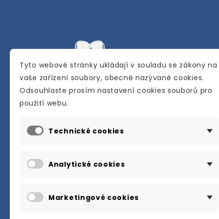
Tyto webové stránky ukládají v souladu se zákony na
vaše zařízení soubory, obecně nazývané cookies.
Odsouhlaste prosím nastavení cookies souborů pro
Internetové a kamenné knihkupectví se
použití webu.
sídlem v Berouně. Specializuje se na pro
materiálů určených pro studium a výuku
Technické cookies
anglického jazyka.
Karly Machové 48 Beroun 266 01
Analytické cookies
+420 734 302 908
info@englishbooks.cz
Marketingové cookies