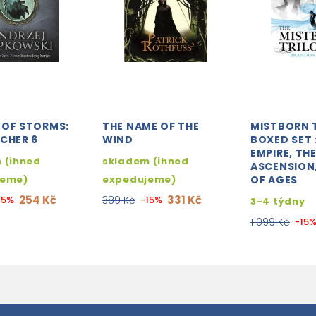
 OF STORMS:
THE NAME OF THE
MISTBORN 
CHER 6
WIND
BOXED SET :
EMPIRE, TH
 (ihned
skladem (ihned
ASCENSION,
jeme)
expedujeme)
OF AGES
254 Kč
331 Kč
15%
389 Kč
-15%
3-4 týdny
1 099 Kč
-15