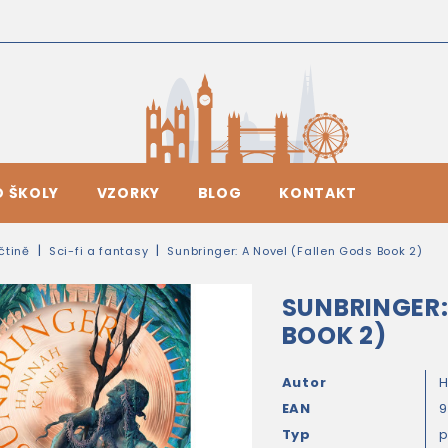
O ŠKOLY
VZORKY
BLOG
KONTAKT
ičtině
Sci-fi a fantasy
Sunbringer: A Novel (Fallen Gods Book 2)
SUNBRINGER:
BOOK 2)
Autor
H
EAN
9
Typ