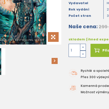
Vydavatel
H
Rok vydání
Počet stran
3
Naše cena:
299
skladem (ihned exp
Při
Rychlé a spoleh
Přes 300 výdejn
Kamenná prodej
Možnost výměny