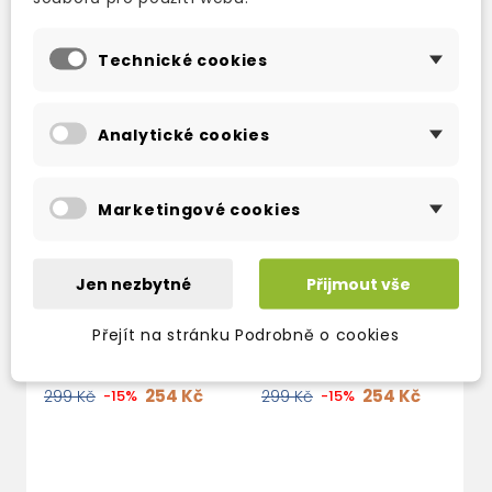
Technické cookies
Analytické cookies
Marketingové cookies
BLOOD OF ELVES :
BAPTISM OF FIRE :
Jen nezbytné
Přijmout vše
THE WITCHER 1
THE WITCHER 3
Přejít na stránku Podrobně o cookies
skladem (ihned
skladem (ihned
expedujeme)
expedujeme)
254 Kč
254 Kč
299 Kč
-15%
299 Kč
-15%