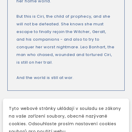
her home world.
But this is Ciri, the child of prophecy, and she
will not be defeated. She knows she must
escape to finally rejoin the Witcher, Geralt,
and his companions - and also to try to
conquer her worst nightmare. Leo Bonhart, the
man who chased, wounded and tortured Ciri,
is still on her trail.
And the world is still at war.
Tyto webové stránky ukládají v souladu se zákony
TAKÉ DOPORUČUJEME
na vaše zařízení soubory, obecně nazývané
cookies. Odsouhlaste prosím nastavení cookies
souborů pro použití webu.