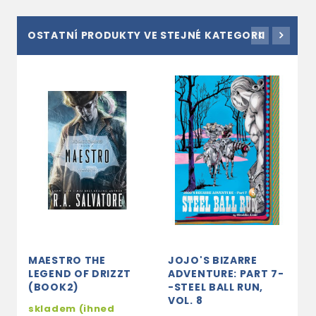
OSTATNÍ PRODUKTY VE STEJNÉ KATEGORII
MAESTRO THE
JOJO'S BIZARRE
T
LEGEND OF DRIZZT
ADVENTURE: PART 7-
C
(BOOK2)
-STEEL BALL RUN,
S
VOL. 8
skladem (ihned
s