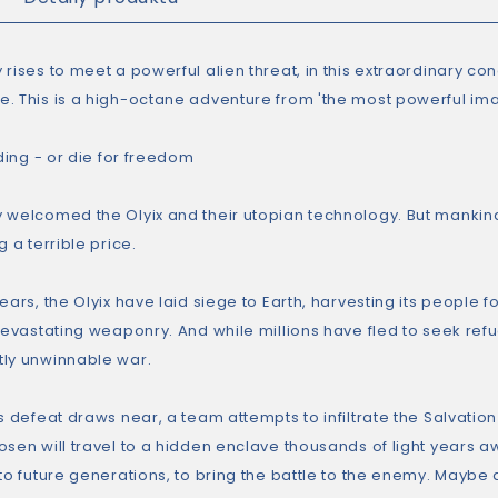
rises to meet a powerful alien threat, in this extraordinary con
. This is a high-octane adventure from 'the most powerful imagin
iding - or die for freedom
 welcomed the Olyix and their utopian technology. But mankind
g a terrible price.
ears, the Olyix have laid siege to Earth, harvesting its people fo
devastating weaponry. And while millions have fled to seek refu
ly unwinnable war.
s defeat draws near, a team attempts to infiltrate the Salvation of
sen will travel to a hidden enclave thousands of light years aw
 to future generations, to bring the battle to the enemy. Maybe