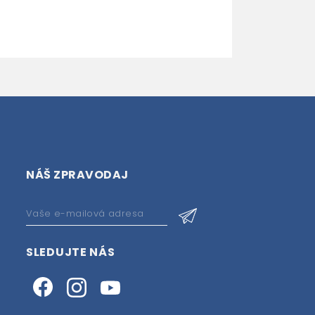
467
549 Kč
-15%
NÁŠ ZPRAVODAJ
SLEDUJTE NÁS