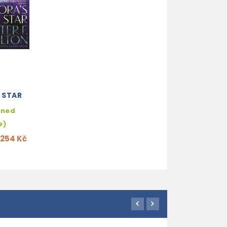
 STAR
hned
e)
254 Kč