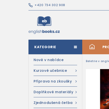
+420 734 302 908
KATEGORIE
#
PR
Nově v nabídce
Beletrie v angl
Kurzové učebnice
Příprava na zkoušky
Doplňkové materiály
Zjednodušená četba