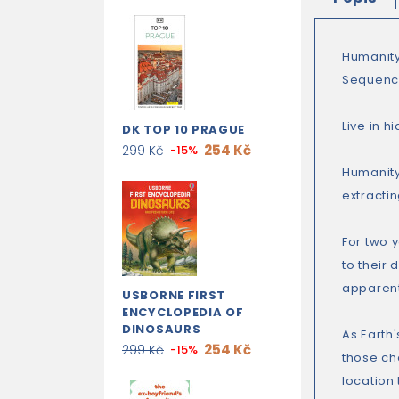
Humanity 
Sequence
Live in h
DK TOP 10 PRAGUE
254 Kč
299 Kč
-15%
Humanity
extractin
For two y
to their 
apparent
USBORNE FIRST
ENCYCLOPEDIA OF
DINOSAURS
As Earth'
254 Kč
299 Kč
-15%
those cho
location