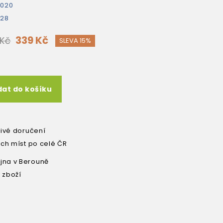
2020
528
339 Kč
 Kč
SLEVA 15%
dat do košíku
livé doručení
ích míst po celé ČR
na v Berouně
 zboží