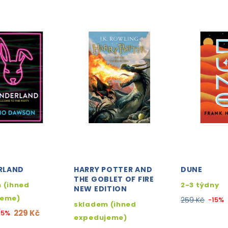
RLAND
HARRY POTTER AND
DUNE
THE GOBLET OF FIRE
 (ihned
2-3 týdny
NEW EDITION
jeme)
259 Kč
-15%
skladem (ihned
229 Kč
15%
expedujeme)