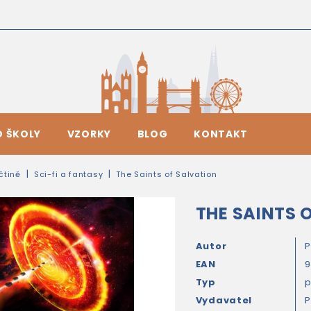
O ŠKOLY
VZORKY
BLOG
KONTAKT
ičtině
Sci-fi a fantasy
The Saints of Salvation
THE SAINTS 
Autor
P
EAN
9
Typ
Vydavatel
P