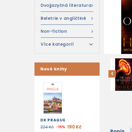
Dvojjazyčná literatura
Beletrie v angličtině
Non-fiction
Více kategorií
Nové knihy
DK PRAGUE
190 Kč
224 Kč
-15%
Popis