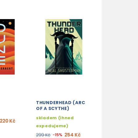
THUNDERHEAD (ARC
THE HUSKY AND
OF A SCYTHE)
WHITE CAT SHI
ERHA HE TA DE 
skladem (ihned
MAO SHIZUN (
220 Kč
expedujeme)
VOL. 1
254 Kč
299 Kč
-15%
3-4 týdny