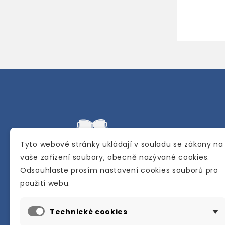
Tyto webové stránky ukládají v souladu se zákony na
vaše zařízení soubory, obecně nazývané cookies.
Odsouhlaste prosím nastavení cookies souborů pro
Internetové a kamenné knihkupectví se
použití webu.
sídlem v Berouně. Specializuje se na pro
materiálů určených pro studium a výuku
Technické cookies
anglického jazyka.