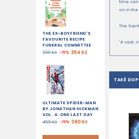
time can 
on in th
The Saint
THE EX-BOYFRIEND'S
FAVOURITE RECIPE
'A vast, 
FUNERAL COMMITTEE
254 Kč
299 Kč
-15%
TAKÉ DO
ULTIMATE SPIDER-MAN
BY JONATHAN HICKMAN
VOL. 4: ONE LAST DAY
390 Kč
459 Kč
-15%