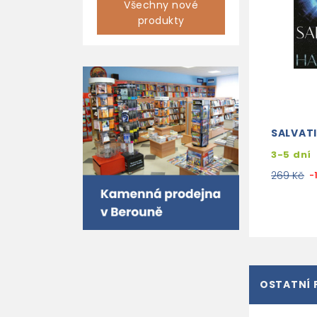
Všechny nové
produkty
SALVAT
3-5 dní
269 Kč
-
OSTATNÍ 