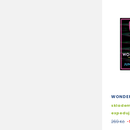
WONDE
skladem
expedu
269 Kč
-