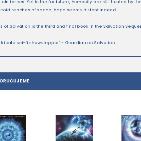
join forces. Yet in the far future, humanity are still hunted by t
e cold reaches of space, hope seems distant indeed . . .
s of Salvation is the third and final book in the Salvation Seque
intricate sci-fi showstopper' - Guardian on Salvation
PORUČUJEME