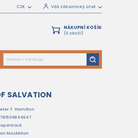
CZK
Váš zákaznický účet
NÁKUPNÍ KOŠÍK
(0 zboží)
OF SALVATION
eter F. Hamilton
781509844647
paperback
an MacMillan