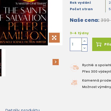
Rok vydání
Počet stran
Naše cena:
399
3-4 týdny
Při
Rychlé a spoleh
Přes 300 výdejn
Kamenná prodej
Možnost výměny
Detaily produktu