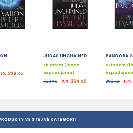
ION
JUDAS UNCHAINED
PANDORA'S
skladem (ihned
skladem (i
expedujeme)
expedujem
229 Kč
15%
254 Kč
299 Kč
-15%
299 Kč
-15%
PRODUKTY VE STEJNÉ KATEGORII