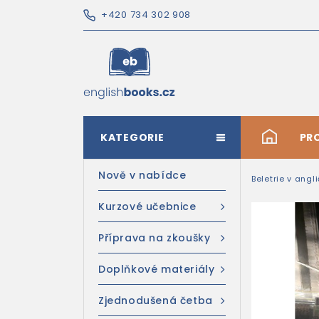
+420 734 302 908
KATEGORIE
#
PR
Nově v nabídce
Beletrie v angl
Kurzové učebnice
Příprava na zkoušky
Doplňkové materiály
Zjednodušená četba