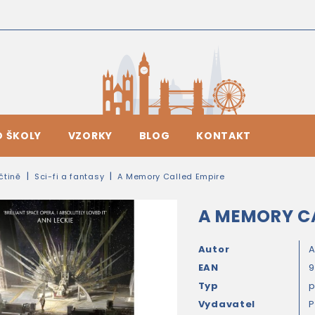
O ŠKOLY
VZORKY
BLOG
KONTAKT
ičtině
Sci-fi a fantasy
A Memory Called Empire
A MEMORY CA
Autor
A
EAN
9
Typ
Vydavatel
P