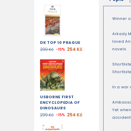
Winner o
Arkady M
loved An
DK TOP 10 PRAGUE
254 Kč
novels.
299 Kč
-15%
Shortlist
Shortlis
In a war o
USBORNE FIRST
Ambassad
ENCYCLOPEDIA OF
DINOSAURS
Yet when
254 Kč
299 Kč
-15%
accident