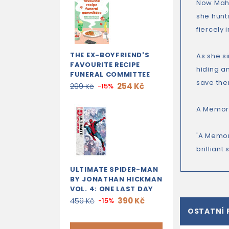
Now Mahi
she hunt
fiercely
THE EX-BOYFRIEND'S
As she si
FAVOURITE RECIPE
hiding an
FUNERAL COMMITTEE
save the
254 Kč
299 Kč
-15%
A Memory
'A Memor
brilliant
ULTIMATE SPIDER-MAN
BY JONATHAN HICKMAN
VOL. 4: ONE LAST DAY
390 Kč
459 Kč
-15%
OSTATNÍ 