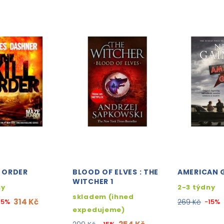
L ORDER
BLOOD OF ELVES : THE
AMERICAN 
WITCHER 1
ny
2-3 týdny
skladem (ihned
314 Kč
15%
269 Kč
-15%
expedujeme)