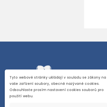
Tyto webové stránky ukládají v souladu se zákony na
vaše zařízení soubory, obecně nazývané cookies.
Odsouhlaste prosím nastavení cookies souborů pro
Internetové a kamenné knihkupectví se
použití webu.
sídlem v Berouně. Specializuje se na pro
materiálů určených pro studium a výuku