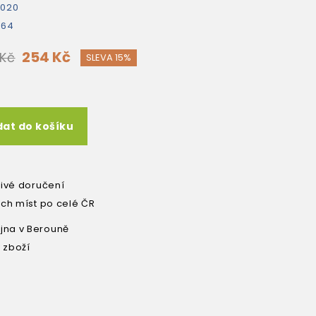
2020
464
254 Kč
 Kč
SLEVA 15%
dat do košíku
livé doručení
ích míst po celé ČR
na v Berouně
 zboží