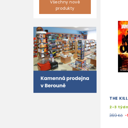
Všechny nové
produkty
THE KIL
2-3 týd
369 Kč
-