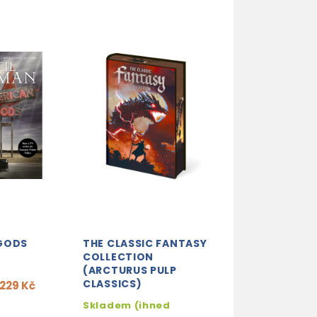
GODS
THE CLASSIC FANTASY
ELDRITCH (THE
COLLECTION
WOODS 2)
(ARCTURUS PULP
17.9. 2026
CLASSICS)
229 Kč
280
329 Kč
-15%
Skladem (ihned