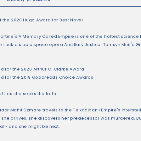
f the 2020 Hugo Award for Best Novel
artine's A Memory Called Empire is one of the hottest science 
n Leckie's epic space opera Ancillary Justice, Tamsyn Muir's Gi
ed for the 2020 Arthur C. Clarke Award.
ted for the 2019 Goodreads Choice Awards.
f lies she seeks the truth . . .
or Mahit Dzmare travels to the Teixcalaanli Empire's interstell
 she arrives, she discovers her predecessor was murdered. But
al - and she might be next.