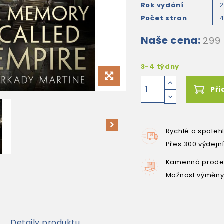
Rok vydání
Počet stran
Naše cena:
299
3-4 týdny
Při
Rychlé a spoleh
Přes 300 výdejn
Kamenná prodej
Možnost výměny
Detaily produktu