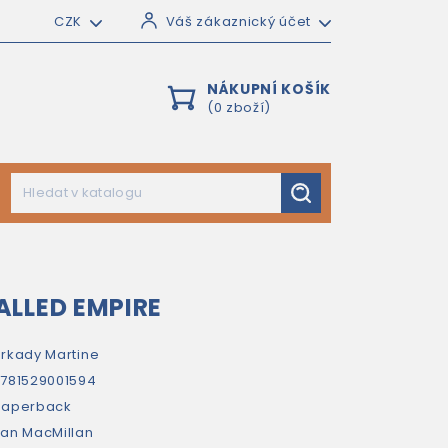
CZK
Váš zákaznický účet
NÁKUPNÍ KOŠÍK
(0 zboží)
LLED EMPIRE
rkady Martine
781529001594
paperback
an MacMillan