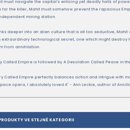
t must navigate the capital's enticing yet deadly halls of powe
s for the killer, Mahit must somehow prevent the rapacious Em
 independent mining station.
nks deeper into an alien culture that is all too seductive, Mahit
 extraordinary technological secret, one which might destroy her
m from annihilation.
 Called Empire is followed by A Desolation Called Peace in th
y Called Empire perfectly balances action and intrigue with ma
 space opera, I absolutely loved it' - Ann Leckie, author of Ancill
PRODUKTY VE STEJNÉ KATEGORII