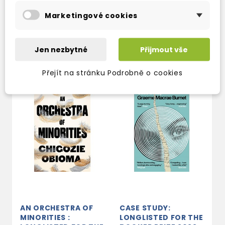
Marketingové cookies
TAKÉ DOPORUČUJEME
Jen nezbytné
Přijmout vše
Přejít na stránku Podrobně o cookies
AN ORCHESTRA OF
CASE STUDY:
MINORITIES :
LONGLISTED FOR THE