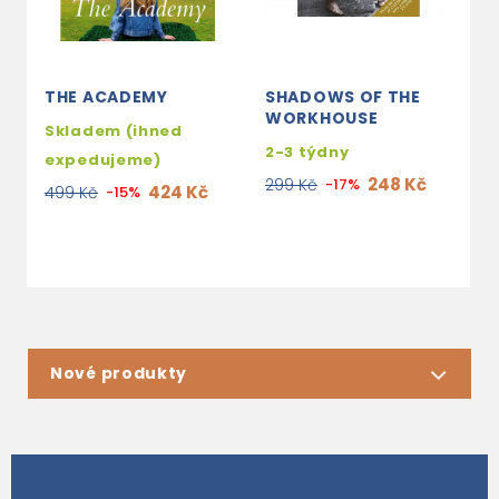
THE ACADEMY
SHADOWS OF THE
T
WORKHOUSE
D
Skladem (ihned
2-3 týdny
s
expedujeme)
e
248 Kč
299 Kč
-17%
424 Kč
499 Kč
-15%
2
Nové produkty