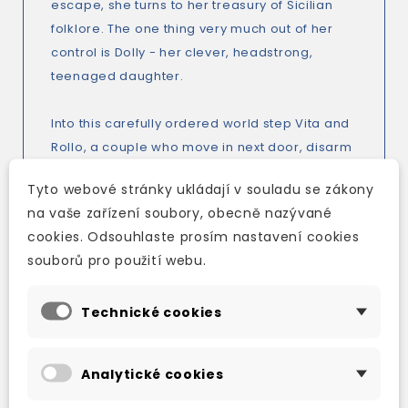
escape, she turns to her treasury of Sicilian
folklore. The one thing very much out of her
control is Dolly - her clever, headstrong,
teenaged daughter.
Into this carefully ordered world step Vita and
Rollo, a couple who move in next door, disarm
Sunday with their charm, and proceed to
Tyto webové stránky ukládají v souladu se zákony
deliciously break just about every rule in
na vaše zařízení soubory, obecně nazývané
Sunday's book. Soon they are in and out of
cookies. Odsouhlaste prosím nastavení cookies
each others' homes, and Sunday feels loved
souborů pro použití webu.
and accepted like never before. But beneath
Vita and Rollo's polish lies something else,
Technické cookies
something darker. For beneath Vita's charm
lies a desperation and a certain entitled
ambition - to have a daughter just like Dolly, all
Analytické cookies
to herself.