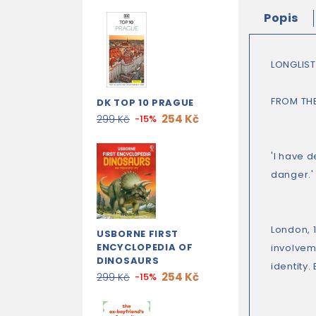
Popis
LONGLIST
FROM THE
DK TOP 10 PRAGUE
254 Kč
299 Kč
-15%
'I have 
danger.'
London, 
USBORNE FIRST
ENCYCLOPEDIA OF
involvem
DINOSAURS
identity.
254 Kč
299 Kč
-15%