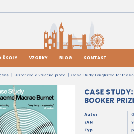
O ŠKOLY
VZORKY
BLOG
KONTAKT
ičtině
Historická a válečná próza
Case Study: Longlisted for the Bo
CASE STUDY:
BOOKER PRIZ
Autor
G
EAN
9
Typ