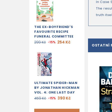
In Case 
The resu
truth its
THE EX-BOYFRIEND'S
FAVOURITE RECIPE
FUNERAL COMMITTEE
254 Kč
299 Kč
-15%
OSTATNÍ 
ULTIMATE SPIDER-MAN
BY JONATHAN HICKMAN
VOL. 4: ONE LAST DAY
390 Kč
459 Kč
-15%