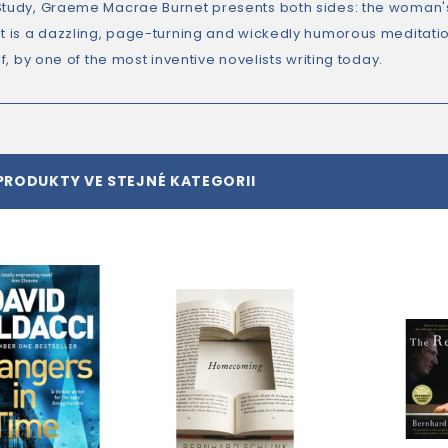
Study, Graeme Macrae Burnet presents both sides: the woman's n
lt is a dazzling, page-turning and wickedly humorous meditation
elf, by one of the most inventive novelists writing today.
PRODUKTY VE STEJNÉ KATEGORII