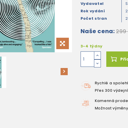
Vydavatel
Rok vydání
Počet stran
Naše cena:
299
3-4 týdny
Při
Rychlé a spoleh
Přes 300 výdejn
Kamenná prodej
Možnost výměny