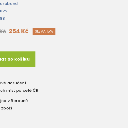
Saraband
2022
288
254 Kč
 Kč
SLEVA 15%
dat do košíku
livé doručení
ích míst po celé ČR
na v Berouně
 zboží