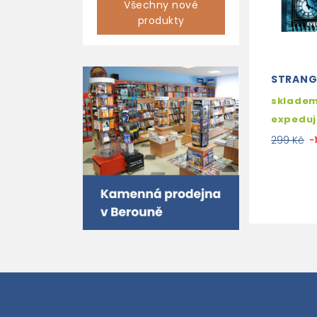
Všechny nové
produkty
STRANGE
skladem
expedu
299 Kč
-