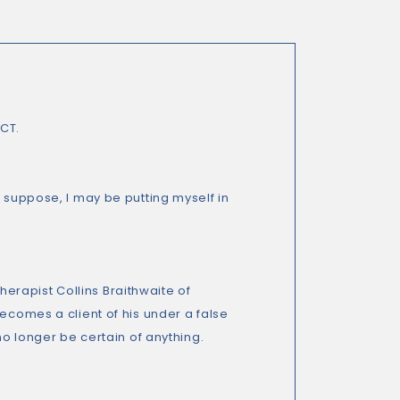
CT.
I suppose, I may be putting myself in
rapist Collins Braithwaite of
ecomes a client of his under a false
no longer be certain of anything.