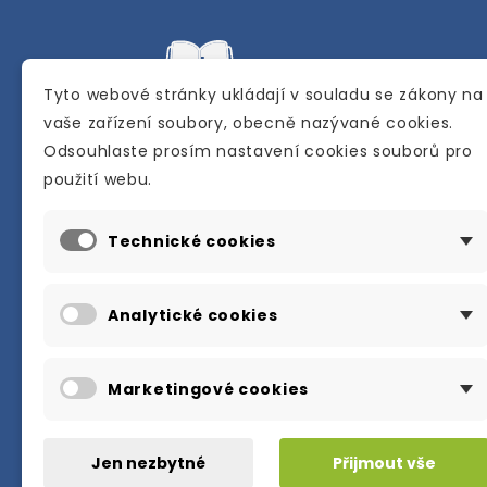
Tyto webové stránky ukládají v souladu se zákony na
vaše zařízení soubory, obecně nazývané cookies.
Odsouhlaste prosím nastavení cookies souborů pro
Internetové a kamenné knihkupectví se
použití webu.
sídlem v Berouně. Specializuje se na pro
materiálů určených pro studium a výuku
Technické cookies
anglického jazyka.
Karly Machové 48 Beroun 266 01
Analytické cookies
+420 734 302 908
info@englishbooks.cz
Marketingové cookies
Jen nezbytné
Přijmout vše