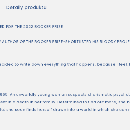
Detaily produktu
ED FOR THE 2022 BOOKER PRIZE
 AUTHOR OF THE BOOKER PRIZE-SHORTLISTED HIS BLOODY PROJE
decided to write down everything that happens, because I feel, 
1965. An unworldly young woman suspects charismatic psychothe
ent in a death in her family. Determined to find out more, she b
 But she soon finds herself drawn into a world in which she can 