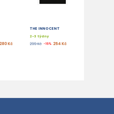
R
THE INNOCENT
THE BOOK THIE
2-3 týdny
skladem (ihne
expedujeme)
280 Kč
254 Kč
299 Kč
-15%
254
299 Kč
-15%