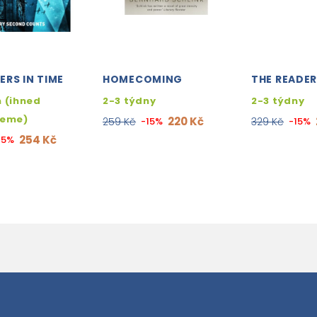
RS IN TIME
HOMECOMING
THE READE
 (ihned
2-3 týdny
2-3 týdny
jeme)
220 Kč
259 Kč
-15%
329 Kč
-15%
254 Kč
15%