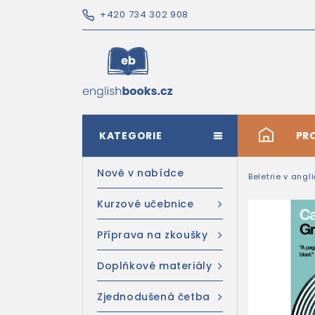
+420 734 302 908
KATEGORIE
#
PR
Nově v nabídce
Beletrie v angl
Kurzové učebnice
Příprava na zkoušky
Doplňkové materiály
Zjednodušená četba