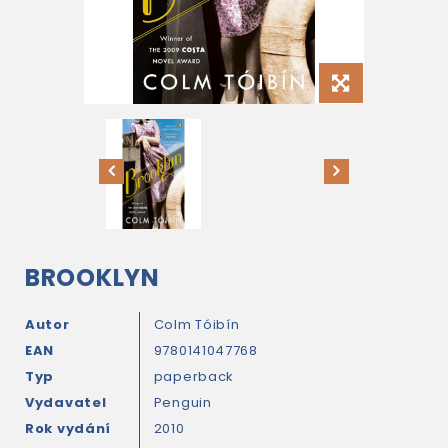
BROOKLYN
Autor
Colm Tóibín
EAN
9780141047768
Typ
paperback
Vydavatel
Penguin
Rok vydání
2010