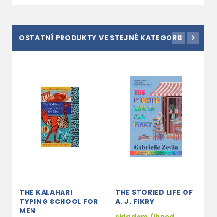
OSTATNÍ PRODUKTY VE STEJNÉ KATEGORII
THE KALAHARI
THE STORIED LIFE OF
P
TYPING SCHOOL FOR
A. J. FIKRY
2
MEN
skladem (ihned