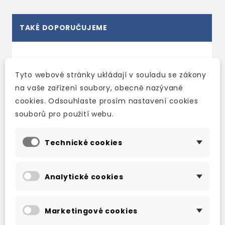
TAKÉ DOPORUČUJEME
Tyto webové stránky ukládají v souladu se zákony
na vaše zařízení soubory, obecně nazývané
cookies. Odsouhlaste prosím nastavení cookies
souborů pro použití webu.
Technické cookies
Analytické cookies
THE TESTAMENT OF
NORA WEBSTER
MARY
2-3 týdny
Marketingové cookies
2-3 týdny
288 Kč
339 Kč
-15%