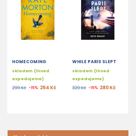
HOMECOMING
WHILE PARIS SLEPT
P
skladem (ihned
skladem (ihned
2
expedujeme)
expedujeme)
3
254 Kč
280 Kč
299 Kč
-15%
329 Kč
-15%