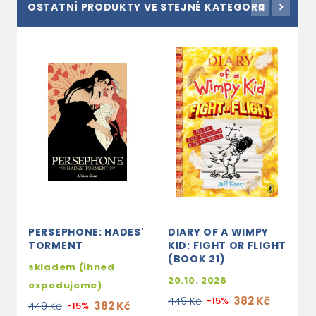
OSTATNÍ PRODUKTY VE STEJNÉ KATEGORII
PERSEPHONE: HADES'
DIARY OF A WIMPY
D
TORMENT
KID: FIGHT OR FLIGHT
S
(BOOK 21)
skladem (ihned
3
20.10. 2026
expedujeme)
3
382 Kč
449 Kč
-15%
382 Kč
449 Kč
-15%