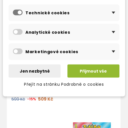
Technické cookies
Analytické cookies
Marketingové cookies
POKEMON
POKEMON
ENCYCLOPEDIA:
ENCYCLOPEDIA
UPDATED AND
UPDATED AND
Jen nezbytné
Přijmout vše
EXPANDED 2024
EXPANDED 2022
skladem (ihned
3-4 týdny
Přejít na stránku Podrobně o cookies
expedujeme)
424 Kč
499 Kč
-15%
509 Kč
599 Kč
-15%