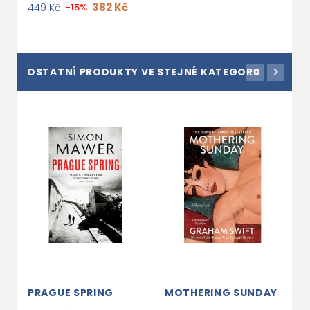
382 Kč
449 Kč
-15%
OSTATNÍ PRODUKTY VE STEJNÉ KATEGORII
PRAGUE SPRING
MOTHERING SUNDAY
T
F