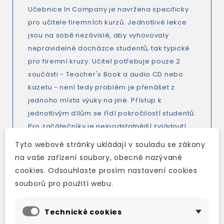
Učebnice In Company je navržena specificky
pro učitele firemních kurzů. Jednotlivé lekce
jsou na sobě nezávislé, aby vyhovovaly
nepravidelné docházce studentů, tak typické
pro firemní kruzy. Učitel potřebuje pouze 2
součásti - Teacher's Book a audio CD nebo
kazetu - není tedy problém je přenášet z
jednoho místa výuky na jiné. Přístup k
jednotlivým dílům se řídí pokročilostí studentů.
Pro začátečníky je nejpodstatnější zvládnutí
základních gramatických struktur, tvoření vět a
Tyto webové stránky ukládají v souladu se zákony
otázek, zatímco bohatost slovní zásoby není
na vaše zařízení soubory, obecně nazývané
tak důležitá. Naopak ve vyšších pokročilostech
cookies. Odsouhlaste prosím nastavení cookies
je rozšiřování slovní zásoby věnována velká
souborů pro použití webu.
pozornost na úkor gramatiky, neboť studenti
již většinu podstatných gramatických jevů
Technické cookies
zvládli. Tímto principem se řídi i učebnice In