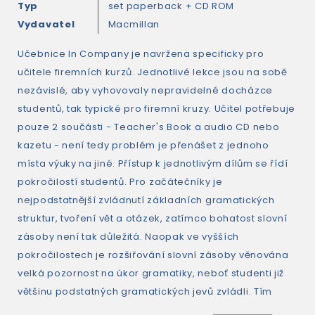
Typ
set paperback + CD ROM
Vydavatel
Macmillan
Učebnice In Company je navržena specificky pro
učitele firemních kurzů. Jednotlivé lekce jsou na sobě
nezávislé, aby vyhovovaly nepravidelné docházce
studentů, tak typické pro firemní kruzy. Učitel potřebuje
pouze 2 součásti - Teacher's Book a audio CD nebo
kazetu - není tedy problém je přenášet z jednoho
místa výuky na jiné. Přístup k jednotlivým dílům se řídí
pokročilostí studentů. Pro začátečníky je
nejpodstatnější zvládnutí základních gramatických
struktur, tvoření vět a otázek, zatímco bohatost slovní
zásoby není tak důležitá. Naopak ve vyšších
pokročilostech je rozšiřování slovní zásoby věnována
velká pozornost na úkor gramatiky, neboť studenti již
většinu podstatných gramatických jevů zvládli. Tím