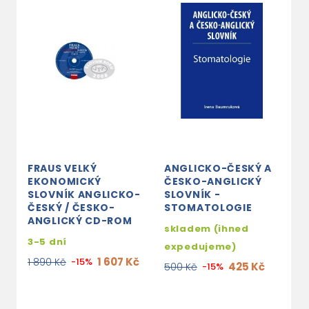
FRAUS VELKÝ
ANGLICKO-ČESKÝ A
F
EKONOMICKÝ
ČESKO-ANGLICKÝ
E
SLOVNÍK ANGLICKO-
SLOVNÍK -
S
ČESKÝ / ČESKO-
STOMATOLOGIE
Č
ANGLICKÝ CD-ROM
A
skladem (ihned
3-5 dní
3
expedujeme)
1 607 Kč
1 890 Kč
-15%
2
425 Kč
500 Kč
-15%