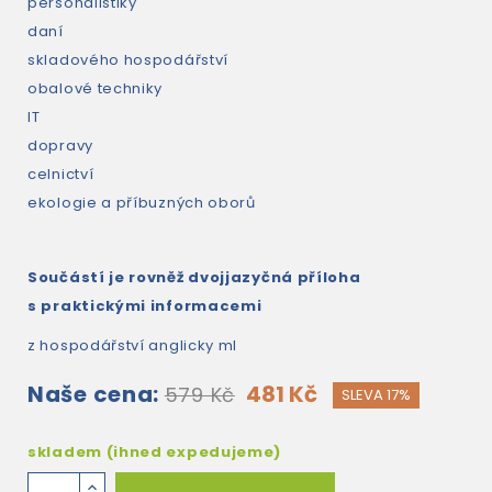
personalistiky
daní
skladového hospodářství
obalové techniky
IT
dopravy
celnictví
ekologie a příbuzných oborů
Součástí je rovněž dvojjazyčná příloha
s praktickými informacemi
z hospodářství anglicky ml
Naše cena:
481 Kč
579 Kč
SLEVA 17%
skladem (ihned expedujeme)