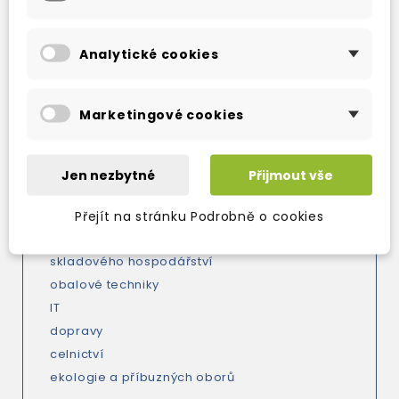
mezinárodního a vnitřního obchodu
obchodní korespondence
obchodního a pracovního práva
Analytické cookies
bankovnictví
burzovního obchodu
Marketingové cookies
pojišťovnictví
správy a řízení podniku
účetnictví a statistiky
Jen nezbytné
Přijmout vše
marketingu a reklamy
personalistiky
Přejít na stránku Podrobně o cookies
daní
skladového hospodářství
obalové techniky
IT
dopravy
celnictví
ekologie a příbuzných oborů