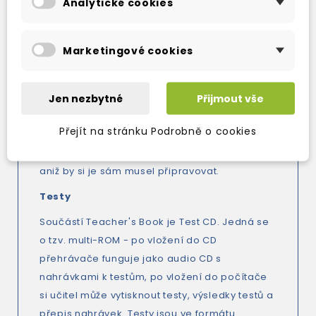
Analytické cookies
zařazeny v úvodu a tipy k jednotlivým
cvičením jsou uvedeny v pokynech k
jednotlivým lekcím.
Marketingové cookies
Kopírovatelné materiály
Teacher's Book obsahuje přes 30
Jen nezbytné
Přijmout vše
kopírovatelných pracovních listů i s pokyny k
Přejít na stránku Podrobně o cookies
použití. Učitel tak snadno může v případě
potřeby doplnit hodinu o doplňkové aktivity,
aniž by si je sám musel připravovat.
Testy
Součástí Teacher's Book je Test CD. Jedná se
o tzv. multi-ROM - po vložení do CD
přehrávače funguje jako audio CD s
nahrávkami k testům, po vložení do počítače
si učitel může vytisknout testy, výsledky testů a
přepis nahrávek. Testy jsou ve formátu