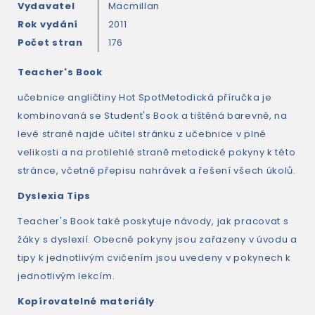
Vydavatel
Macmillan
Rok vydání
2011
Počet stran
176
Teacher's Book
učebnice angličtiny Hot SpotMetodická příručka je
kombinovaná se Student's Book a tištěná barevně, na
levé straně najde učitel stránku z učebnice v plné
velikosti a na protilehlé straně metodické pokyny k této
stránce, včetně přepisu nahrávek a řešení všech úkolů.
Dyslexia Tips
Teacher's Book také poskytuje návody, jak pracovat s
žáky s dyslexií. Obecné pokyny jsou zařazeny v úvodu a
tipy k jednotlivým cvičením jsou uvedeny v pokynech k
jednotlivým lekcím.
Kopírovatelné materiály