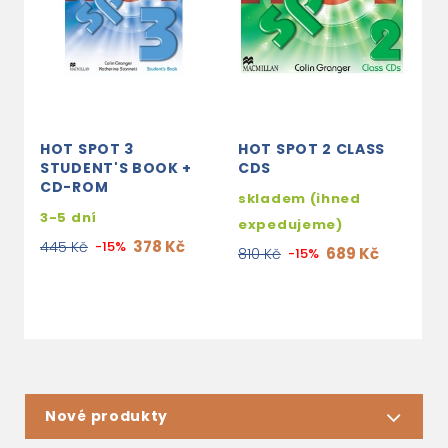
HOT SPOT 3
HOT SPOT 2 CLASS
H
STUDENT'S BOOK +
CDS
A
CD-ROM
skladem (ihned
s
3-5 dní
expedujeme)
e
378 Kč
445 Kč
-15%
689 Kč
810 Kč
-15%
3
Nové produkty