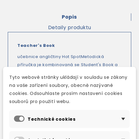
Popis
Detaily produktu
Teacher's Book
učebnice angličtiny Hot SpotMetodická
příručka je kombinovaná se Student's Book a
tištěná barevně, na levé straně najde učitel
Tyto webové stránky ukládají v souladu se zákony
stránku z učebnice v plné velikosti a na
na vaše zařízení soubory, obecně nazývané
protilehlé straně metodické pokyny k této
cookies. Odsouhlaste prosím nastavení cookies
stránce, včetně přepisu nahrávek a řešení
souborů pro použití webu.
všech úkolů.
Dyslexia Tips
Technické cookies
Teacher's Book také poskytuje návody, jak
pracovat s žáky s dyslexií. Obecné pokyny jsou