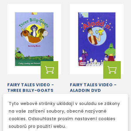
FAIRY TALES VIDEO -
FAIRY TALES VIDEO -
THREE BILLY-GOATS
ALADDIN DVD
ACTIVITY BOOK
Tyto webové stránky ukládají v souladu se zákony
2-3 týdny
2-3 týdny
na vaše zařízení soubory, obecně nazývané
241 Kč
762 Kč
283 Kč
-15%
897 Kč
-15%
cookies. Odsouhlaste prosím nastavení cookies
souborů pro použití webu.