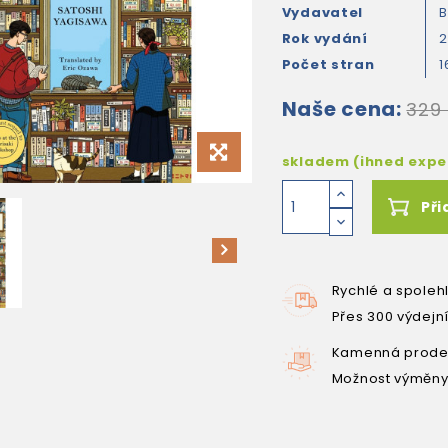
Vydavatel
B
Rok vydání
Počet stran
1
Naše cena:
329
skladem (ihned exp
Při
Rychlé a spoleh
Přes 300 výdejn
Kamenná prodej
Možnost výměny