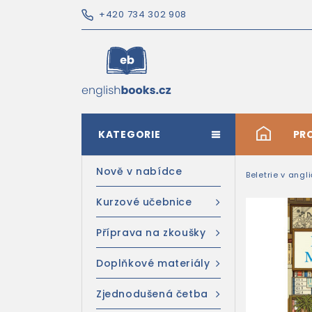
+420 734 302 908
KATEGORIE
#
PR
Nově v nabídce
Beletrie v angl
Kurzové učebnice
Příprava na zkoušky
Doplňkové materiály
Zjednodušená četba