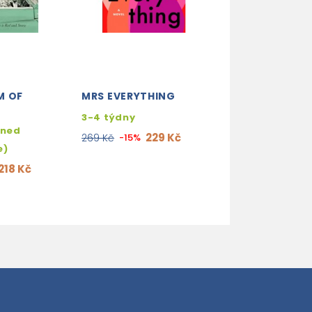
M OF
MRS EVERYTHING
A LADDER TO T
E
3-4 týdny
2- 3 týdny
hned
229 Kč
254
269 Kč
-15%
299 Kč
-15%
e)
218 Kč