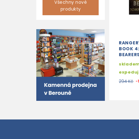
Všechny nové
produkty
RANGER
BOOK 4
BEARER
skladem
expedu
294 Kč
-