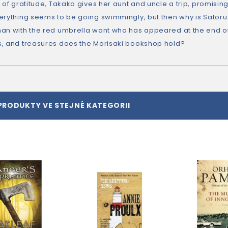
 of gratitude, Takako gives her aunt and uncle a trip, promising
erything seems to be going swimmingly, but then why is Sator
an with the red umbrella want who has appeared at the end of
, and treasures does the Morisaki bookshop hold?
PRODUKTY VE STEJNÉ KATEGORII