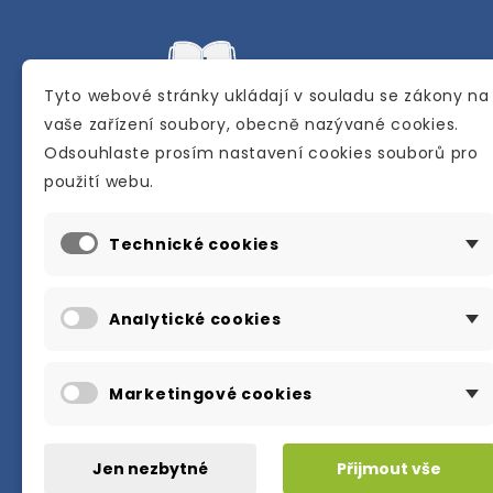
Tyto webové stránky ukládají v souladu se zákony na
vaše zařízení soubory, obecně nazývané cookies.
Odsouhlaste prosím nastavení cookies souborů pro
Internetové a kamenné knihkupectví se
použití webu.
sídlem v Berouně. Specializuje se na pro
materiálů určených pro studium a výuku
Technické cookies
anglického jazyka.
Karly Machové 48 Beroun 266 01
Analytické cookies
+420 734 302 908
info@englishbooks.cz
Marketingové cookies
Jen nezbytné
Přijmout vše