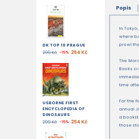
Popis
In Tokyo,
where bo
prowl th
DK TOP 10 PRAGUE
254 Kč
299 Kč
-15%
The Moris
Books cr
immediat
time afte
For the f
USBORNE FIRST
ENCYCLOPEDIA OF
annual J
DINOSAURS
a bookst
254 Kč
299 Kč
-15%
those st