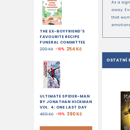
As a sign
away. Ev
that wom
emotions
THE EX-BOYFRIEND'S
FAVOURITE RECIPE
FUNERAL COMMITTEE
254 Kč
299 Kč
-15%
OSTATNÍ 
ULTIMATE SPIDER-MAN
BY JONATHAN HICKMAN
VOL. 4: ONE LAST DAY
390 Kč
459 Kč
-15%