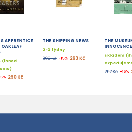
'S APPRENTICE
THE SHIPPING NEWS
THE MUSEU
: OAKLEAF
INNOCENC
2-3 týdny
S
skladem (i
263 Kč
309 Kč
-15%
 (ihned
expedujem
jeme)
257 Kč
-15%
250 Kč
15%