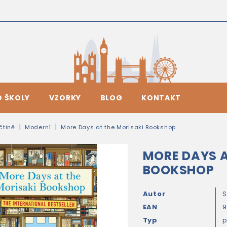
O ŠKOLY
VZORKY
BLOG
KONTAKT
ičtině
Moderní
More Days at the Morisaki Bookshop
MORE DAYS A
BOOKSHOP
Autor
S
EAN
9
Typ