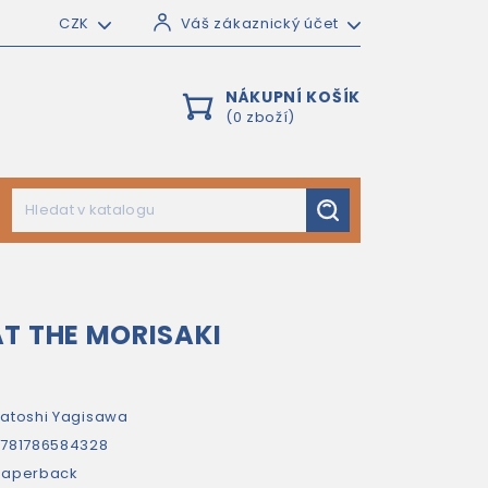
CZK
Váš zákaznický účet
NÁKUPNÍ KOŠÍK
(0 zboží)
T THE MORISAKI
atoshi Yagisawa
781786584328
paperback