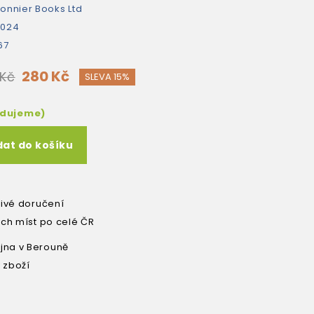
onnier Books Ltd
2024
67
280 Kč
 Kč
SLEVA 15%
edujeme)
dat do košíku
livé doručení
ích míst po celé ČR
na v Berouně
 zboží