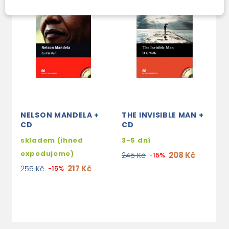
NELSON MANDELA +
THE INVISIBLE MAN +
M
CD
CD
R
M
skladem (ihned
3-5 dní
D
expedujeme)
208 Kč
245 Kč
-15%
s
217 Kč
255 Kč
-15%
e
1