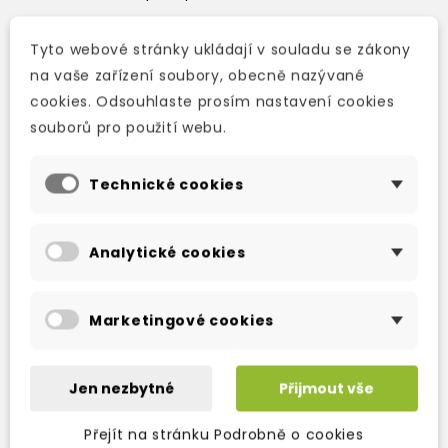
Tyto webové stránky ukládají v souladu se zákony
na vaše zařízení soubory, obecně nazývané
Popis
cookies. Odsouhlaste prosím nastavení cookies
Detaily produktu
souborů pro použití webu.
Eight stories by the famous American journalist
Technické cookies
and writer, Ambrose Bierce. Recommended
for older readers.
Analytické cookies
Marketingové cookies
OSTATNÍ PRODUKTY VE STEJNÉ KATEGORII
Jen nezbytné
Přijmout vše
Přejít na stránku Podrobně o cookies