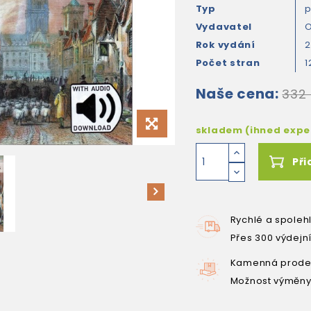
Typ
Vydavatel
O
Rok vydání
2
Počet stran
1
Naše cena:
332
skladem (ihned exp
Při
Rychlé a spoleh
Přes 300 výdejn
Kamenná prodej
Možnost výměny