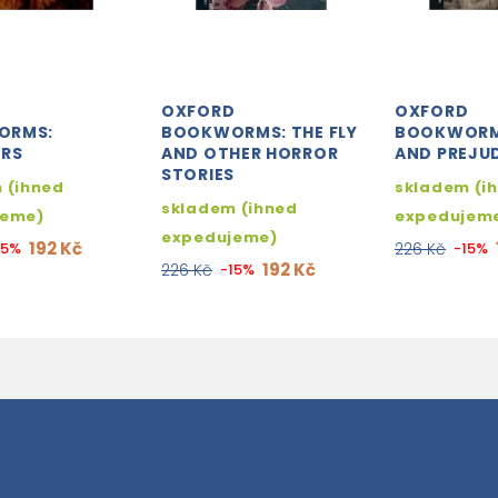
D
OXFORD
OXFORD
ORMS:
BOOKWORMS: THE FLY
BOOKWORMS
ERS
AND OTHER HORROR
AND PREJU
STORIES
 (ihned
skladem (i
skladem (ihned
jeme)
expedujem
expedujeme)
192 Kč
15%
226 Kč
-15%
192 Kč
226 Kč
-15%