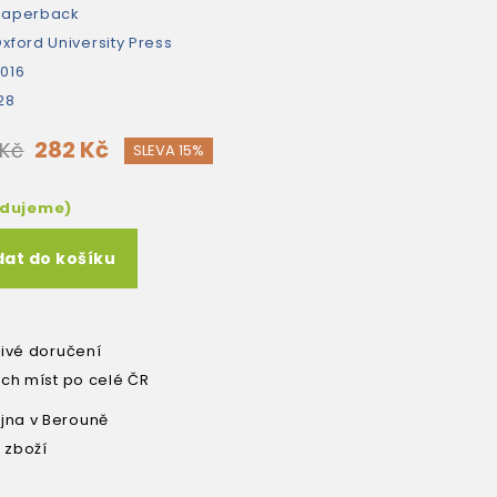
paperback
xford University Press
016
28
282 Kč
 Kč
SLEVA 15%
edujeme)
dat do košíku
livé doručení
ích míst po celé ČR
na v Berouně
 zboží