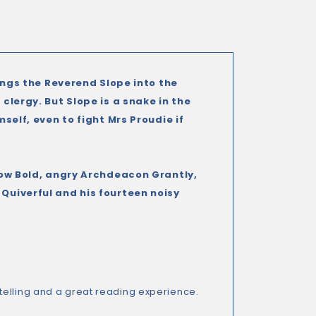
ings the Reverend Slope into the
clergy. But Slope is a snake in the
self, even to fight Mrs Proudie if
dow Bold, angry Archdeacon Grantly,
Quiverful and his fourteen noisy
telling and a great reading experience.