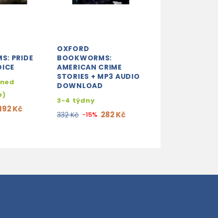
OXFORD
OXFORD
: PRIDE
BOOKWORMS:
BOOKWORMS:
DICE
AMERICAN CRIME
BARCHESTER 
STORIES + MP3 AUDIO
hned
2-3 týdny
DOWNLOAD
e)
192
226 Kč
-15%
3-4 týdny
192 Kč
282 Kč
332 Kč
-15%