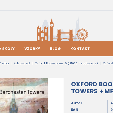
O ŠKOLY
VZORKY
BLOG
KONTAKT
četba
Advanced
Oxford Bookworms 6 (2500 headwords)
Oxfor
OXFORD BOO
TOWERS + M
Autor
A
EAN
9