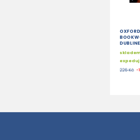
OXFOR
BOOKW
DUBLIN
skladem
expedu
226 Kč
-