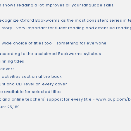
 shows reading a lot improves all your language skills.
recognize Oxford Bookworms as the most consistent series in t
f story - very important for fluent reading and extensive readin
 wide choice of titles too - something for everyone.
ccording to the acclaimed Bookworms syllabus
nning titles
 covers
activities section at the back
nt and CEF level on every cover
 available for selected titles
t and online teachers' support for every title -
www.oup.com/
nt 25,189