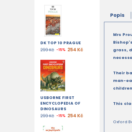
Popis
Mrs Prou
Bishop's
DK TOP 10 PRAGUE
254 Kč
299 Kč
-15%
grass, d
necessa
Their b
man-eat
children
USBORNE FIRST
ENCYCLOPEDIA OF
This cla
DINOSAURS
254 Kč
299 Kč
-15%
Oxford B