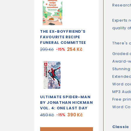
Research
Experts 
quality o
THE EX-BOYFRIEND'S
FAVOURITE RECIPE
FUNERAL COMMITTEE
There's a
254 Kč
299 Kč
-15%
Graded a
Award-wi
Stunning
Extended 
Word cou
MP3 Audio
ULTIMATE SPIDER-MAN
Free prin
BY JONATHAN HICKMAN
Word Cou
VOL. 4: ONE LAST DAY
390 Kč
459 Kč
-15%
Classic