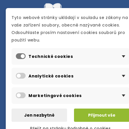
Tyto webové stránky ukládají v souladu se zákony na
vaše zařízení soubory, obecně nazývané cookies.
Odsouhlaste prosím nastavení cookies souborů pro
Internetové a kamenné knihkupectví se
použití webu.
sídlem v Berouně. Specializuje se na pro
materiálů určených pro studium a výuku
Technické cookies
anglického jazyka.
Karly Machové 48 Beroun 266 01
Analytické cookies
+420 734 302 908
info@englishbooks.cz
Marketingové cookies
Jen nezbytné
Přijmout vše
Přejít na stránku Podrobně o cookies