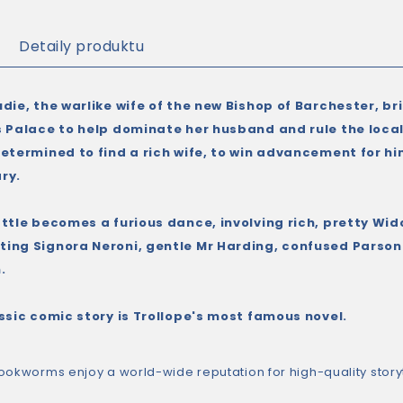
Detaily produktu
die, the warlike wife of the new Bishop of Barchester, br
 Palace to help dominate her husband and rule the local 
etermined to find a rich wife, to win advancement for him
ry.
attle becomes a furious dance, involving rich, pretty Wi
ing Signora Neroni, gentle Mr Harding, confused Parson 
.
ssic comic story is Trollope's most famous novel.
ookworms enjoy a world-wide reputation for high-quality story