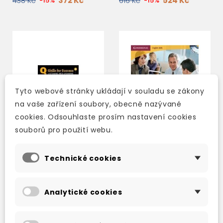
372 Kč
524 Kč
438 Kč
-15%
616 Kč
-15%
Tyto webové stránky ukládají v souladu se zákony
na vaše zařízení soubory, obecně nazývané
cookies. Odsouhlaste prosím nastavení cookies
souborů pro použití webu.
Technické cookies
Q: SKILLS FOR SUCCESS
REAL LISTENING &
1 LISTENING AND
SPEAKING 4 WITH
SPEAKING STUDENT'S
ANSWERS AND AUDIO
Analytické cookies
BOOK WITH ONLINE
CD
skladem (ihned
skladem (ihned
PRACTICE
expedujeme)
expedujeme)