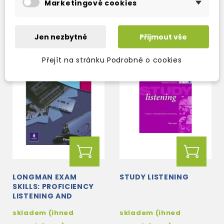
Marketingové cookies
561 Kč
808 Kč
660 Kč
-15%
950 Kč
-15%
Jen nezbytné
Přijmout vše
Přejít na stránku Podrobně o cookies
LONGMAN EXAM
STUDY LISTENING
SKILLS: PROFICIENCY
LISTENING AND
SPEAKING STUDENT'S
skladem (ihned
skladem (ihned
BOOK