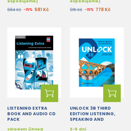
expedujeme)
expedujeme)
581 Kč
778 Kč
684 Kč
-15%
915 Kč
-15%
LISTENING EXTRA
UNLOCK 3B THIRD
BOOK AND AUDIO CD
EDITION LISTENING,
PACK
SPEAKING AND
CRITICAL THINKING
skladem (ihned
3-5 dní
STUDENT'S BOOK