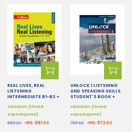
REAL LIVES, REAL
UNLOCK 1 LISTENING
LISTENING
AND SPEAKING SKILLS
INTERMEDIATE B1-B2 +
STUDENT'S BOOK +
MP3 AUDIO CD
ONLINE WORKBOOK
skladem (ihned
skladem (ihned
expedujeme)
expedujeme)
561 Kč
672 Kč
660 Kč
-15%
790 Kč
-15%