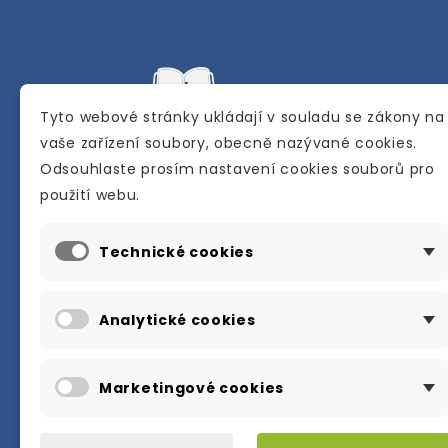
Tyto webové stránky ukládají v souladu se zákony na
vaše zařízení soubory, obecně nazývané cookies.
Odsouhlaste prosím nastavení cookies souborů pro
Internetové a kamenné knihkupectví se
použití webu.
sídlem v Berouně. Specializuje se na pro
materiálů určených pro studium a výuku
Technické cookies
anglického jazyka.
Karly Machové 48 Beroun 266 01
Analytické cookies
+420 734 302 908
info@englishbooks.cz
Marketingové cookies