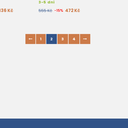
3-5 dní
136 Kč
472 Kč
555 Kč
-15%
1
2
3
4