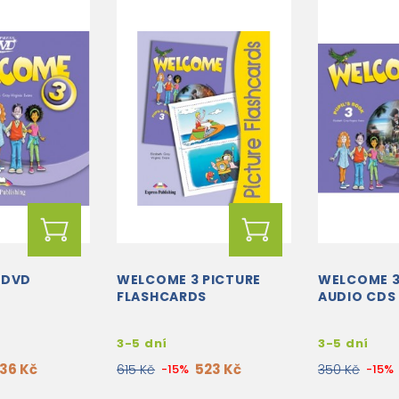
 DVD
WELCOME 3 PICTURE
WELCOME 3
FLASHCARDS
AUDIO CDS
3-5 dní
3-5 dní
136 Kč
523 Kč
615 Kč
-15%
350 Kč
-15%