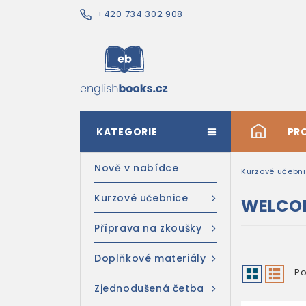
+420 734 302 908
KATEGORIE
#
PR
Nově v nabídce
Kurzové učebn
Kurzové učebnice
WELCO
Příprava na zkoušky
Doplňkové materiály
Po
Zjednodušená četba