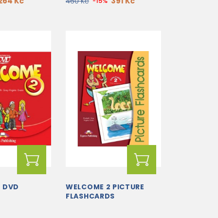
264 Kč
391 Kč
460 Kč
-15%
 DVD
WELCOME 2 PICTURE
FLASHCARDS