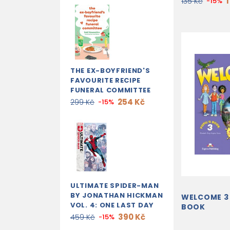
1
135 Kč
-15%
THE EX-BOYFRIEND'S
FAVOURITE RECIPE
FUNERAL COMMITTEE
254 Kč
299 Kč
-15%
ULTIMATE SPIDER-MAN
BY JONATHAN HICKMAN
WELCOME 3 
VOL. 4: ONE LAST DAY
BOOK
390 Kč
459 Kč
-15%