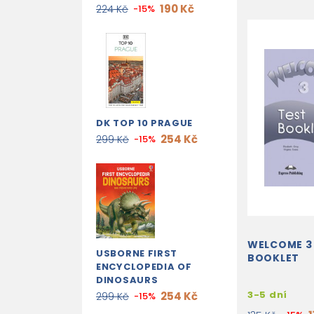
190 Kč
224 Kč
-15%
DK TOP 10 PRAGUE
254 Kč
299 Kč
-15%
WELCOME 3
USBORNE FIRST
BOOKLET
ENCYCLOPEDIA OF
DINOSAURS
3-5 dní
254 Kč
299 Kč
-15%