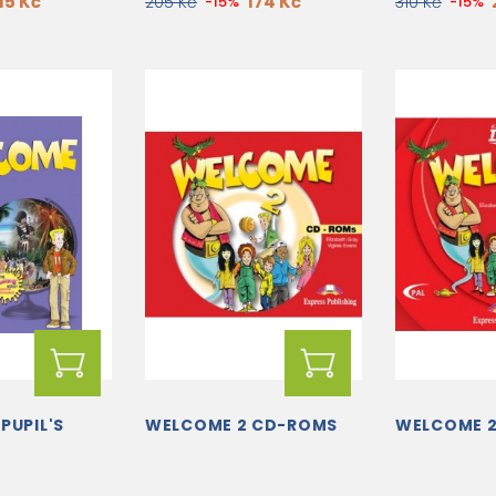
15 Kč
174 Kč
205 Kč
-15%
310 Kč
-15%
PUPIL'S
WELCOME 2 CD-ROMS
WELCOME 2