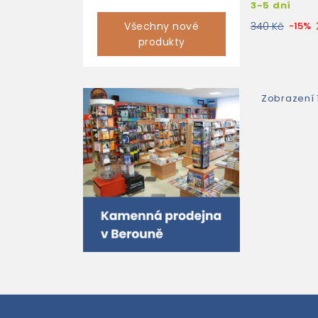
3-5 dní
Všechny nové
340 Kč
-15%
produkty
Zobrazení 