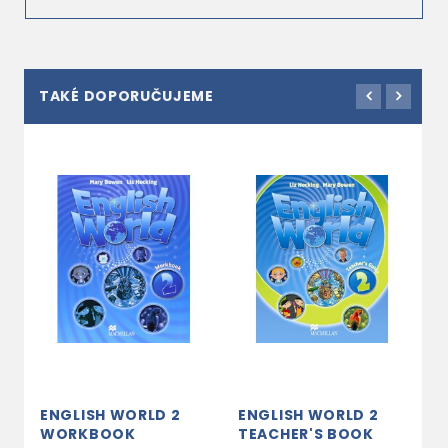
TAKÉ DOPORUČUJEME
ENGLISH WORLD 2
ENGLISH WORLD 2
E
WORKBOOK
TEACHER'S BOOK
D