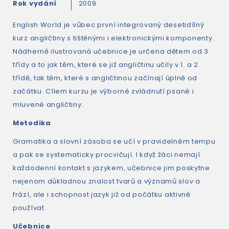
Rok vydání
2009
English World je vůbec první integrovaný desetidílný
kurz angličtiny s tištěnými i elektronickými komponenty.
Nádherně ilustrovaná učebnice je určena dětem od 3.
třídy a to jak těm, které se již angličtinu učily v 1. a 2.
třídě, tak těm, které s angličtinou začínají úplně od
začátku. Cílem kurzu je výborné zvládnutí psané i
mluvené angličtiny.
Metodika
Gramatika a slovní zásoba se učí v pravidelném tempu
a pak se systematicky procvičují. I když žáci nemají
každodenní kontakt s jazykem, učebnice jim poskytne
nejenom důkladnou znalost tvarů a významů slov a
frází, ale i schopnost jazyk již od počátku aktivně
používat.
Učebnice