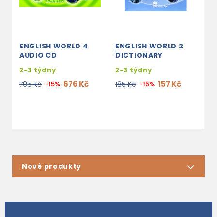
ENGLISH WORLD 4
ENGLISH WORLD 2
E
AUDIO CD
DICTIONARY
P
2-3 týdny
2-3 týdny
s
e
676 Kč
157 Kč
795 Kč
-15%
185 Kč
-15%
4
Nové produkty