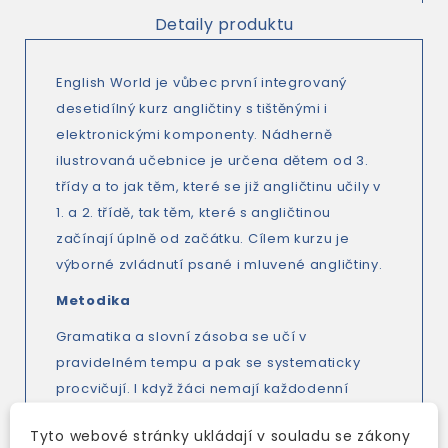
Detaily produktu
English World je vůbec první integrovaný
desetidílný kurz angličtiny s tištěnými i
elektronickými komponenty. Nádherně
ilustrovaná učebnice je určena dětem od 3.
třídy a to jak těm, které se již angličtinu učily v
1. a 2. třídě, tak těm, které s angličtinou
začínají úplně od začátku. Cílem kurzu je
výborné zvládnutí psané i mluvené angličtiny.
Metodika
Gramatika a slovní zásoba se učí v
pravidelném tempu a pak se systematicky
procvičují. I když žáci nemají každodenní
kontakt s jazykem, učebnice jim poskytne
Tyto webové stránky ukládají v souladu se zákony
nejenom důkladnou znalost tvarů a významů