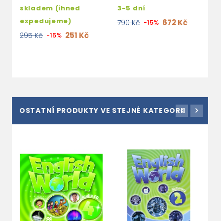
skladem (ihned
3-5 dní
2
expedujeme)
672 Kč
790 Kč
-15%
1
251 Kč
295 Kč
-15%
OSTATNÍ PRODUKTY VE STEJNÉ KATEGORII