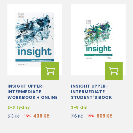
INSIGHT UPPER-
INSIGHT UPPER-
INTERMEDIATE
INTERMEDIATE
WORKBOOK + ONLINE
STUDENT'S BOOK
PRACTICE
2-3 týdny
3-5 dní
436 Kč
609 Kč
513 Kč
-15%
716 Kč
-15%