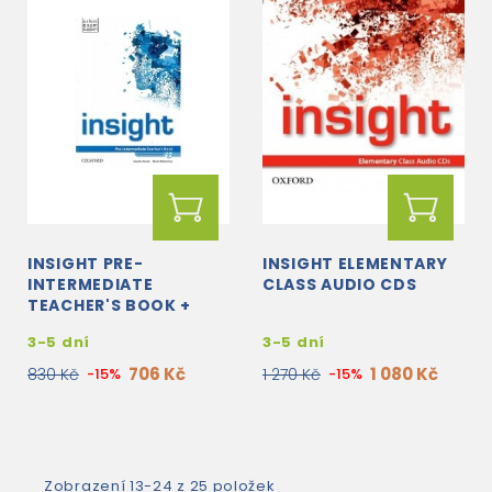
INSIGHT PRE-
INSIGHT ELEMENTARY
INTERMEDIATE
CLASS AUDIO CDS
TEACHER'S BOOK +
TEACHER'S RESOURCE
3-5 dní
3-5 dní
CD-ROM
706 Kč
1 080 Kč
830 Kč
-15%
1 270 Kč
-15%
Zobrazení 13-24 z 25 položek