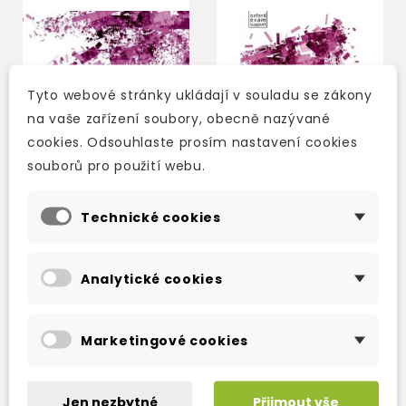
Tyto webové stránky ukládají v souladu se zákony
na vaše zařízení soubory, obecně nazývané
cookies. Odsouhlaste prosím nastavení cookies
souborů pro použití webu.
Technické cookies
INSIGHT INTERMEDIATE
INSIGHT INTERMEDIATE
CLASS AUDIO CDS
WORKBOOK
Analytické cookies
3-5 dní
3-5 dní
1 080 Kč
315 Kč
1 270 Kč
-15%
370 Kč
-15%
Marketingové cookies
Jen nezbytné
Přijmout vše