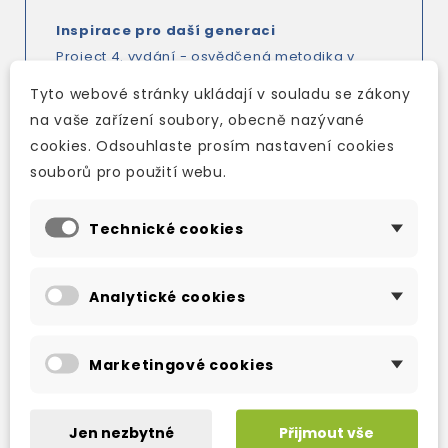
Inspirace pro daší generaci
Project 4. vydání - osvědčená metodika v
nové úpravě
Tyto webové stránky ukládají v souladu se zákony
Nové aktualizované vydání nejprodávanější
na vaše zařízení soubory, obecně nazývané
učebnice Project plus oblíbené kreslené
cookies. Odsouhlaste prosím nastavení cookies
příběhy v nové podobě, nová cvičení a nové
souborů pro použití webu.
digitální komponenty - inspirace pro vaše
studenty.
Technické cookies
S učebnicí Project 4. vydání získáte:
Analytické cookies
osvědčenou metodiku učebnice Project, které
důvěřují učitelé i studenti po celém světě;
metodiku založenou na analytickém přístupu
Marketingové cookies
ke gramatice, pestré škále cvičení a jasně
vymezeném okruhu slovní zásoby;
propracovaný a zároveň motivující výukový
Jen nezbytné
Přijmout vše