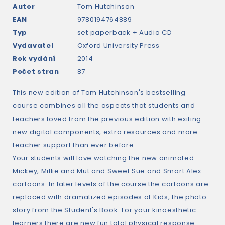
Autor
Tom Hutchinson
EAN
9780194764889
Typ
set paperback + Audio CD
Vydavatel
Oxford University Press
Rok vydání
2014
Počet stran
87
This new edition of Tom Hutchinson's bestselling
course combines all the aspects that students and
teachers loved from the previous edition with exiting
new digital components, extra resources and more
teacher support than ever before.
Your students will love watching the new animated
Mickey, Millie and Mut and Sweet Sue and Smart Alex
cartoons. In later levels of the course the cartoons are
replaced with dramatized episodes of Kids, the photo-
story from the Student's Book. For your kinaesthetic
learners there are new fun total physical response