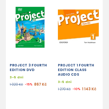
PROJECT 3 FOURTH
PROJECT 1 FOURTH
P
EDITION DVD
EDITION CLASS
E
AUDIO CDS
P
3-5 dní
S
3-5 dní
867 Kč
1 020 Kč
-15%
3
1 143 Kč
1 270 Kč
-10%
4