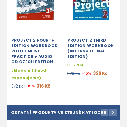
PROJECT 2 FOURTH
PROJECT 2 THIRD
H
EDITION WORKBOOK
EDITION WORKBOOK
T
WITH ONLINE
(INTERNATIONAL
A
PRACTICE + AUDIO
EDITION)
C
CD CZECH EDITION
A
3-5 dní
skladem (ihned
s
320 Kč
376 Kč
-15%
expedujeme)
e
316 Kč
372 Kč
-15%
3
OSTATNÍ PRODUKTY VE STEJNÉ KATEGORII