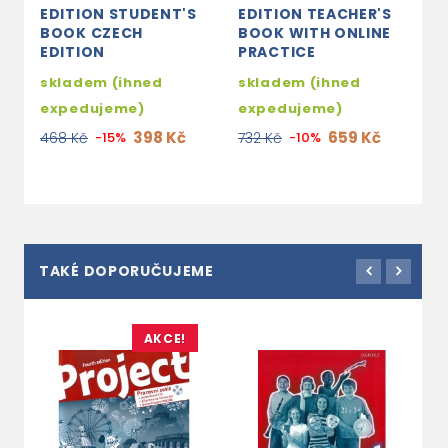
EDITION STUDENT'S
EDITION TEACHER'S
E
BOOK CZECH
BOOK WITH ONLINE
A
EDITION
PRACTICE
3
skladem (ihned
skladem (ihned
1
expedujeme)
expedujeme)
398 Kč
659 Kč
468 Kč
-15%
732 Kč
-10%
TAKÉ DOPORUČUJEME
AKCE!