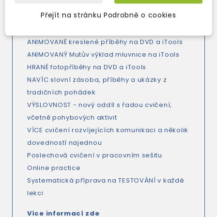
materiál pro žáky.
Přejít na stránku Podrobně o cookies
NOVĚ
ANIMOVANÉ kreslené příběhy na DVD a iTools
ANIMOVANÝ Mutův výklad mluvnice na iTools
HRANÉ fotopříběhy na DVD a iTools
NAVÍC slovní zásoba, příběhy a ukázky z
tradičních pohádek
VÝSLOVNOST - nový oddíl s řadou cvičení,
včetně pohybových aktivit
VÍCE cvičení rozvíjejících komunikaci a několik
dovedností najednou
Poslechová cvičení v pracovním sešitu
Online practice
Systematická příprava na TESTOVÁNÍ v každé
lekci
Více informací zde