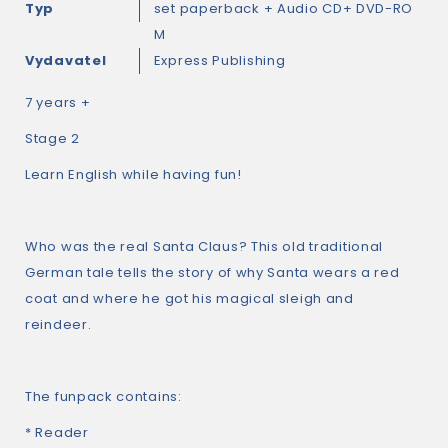
Typ
set paperback + Audio CD+ DVD-RO
M
Vydavatel
Express Publishing
7 years +
Stage 2
Learn English while having fun!
Who was the real Santa Claus? This old traditional
German tale tells the story of why Santa wears a red
coat and where he got his magical sleigh and
reindeer.
The funpack contains:
* Reader