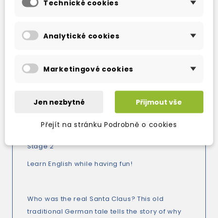
Technické cookies
Přes 300 výdejních míst po celé ČR
Kamenná prodejna v Berouně
Analytické cookies
Možnost výměny zboží
Marketingové cookies
Popis
Detaily produktu
Jen nezbytné
Přijmout vše
Přejít na stránku Podrobně o cookies
7 years +
Stage 2
Learn English while having fun!
Who was the real Santa Claus? This old
traditional German tale tells the story of why