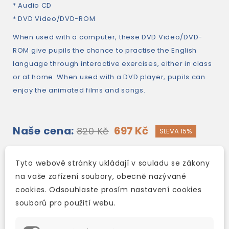
* Audio CD
* DVD Video/DVD-ROM
When used with a computer, these DVD Video/DVD-
ROM give pupils the chance to practise the English
language through interactive exercises, either in class
or at home. When used with a DVD player, pupils can
enjoy the animated films and songs.
Naše cena:
697 Kč
820 Kč
SLEVA 15%
skladem (ihned expedujeme)
Tyto webové stránky ukládají v souladu se zákony
na vaše zařízení soubory, obecně nazývané
Přidat do košíku
cookies. Odsouhlaste prosím nastavení cookies
souborů pro použití webu.
Rychlé a spolehlivé doručení