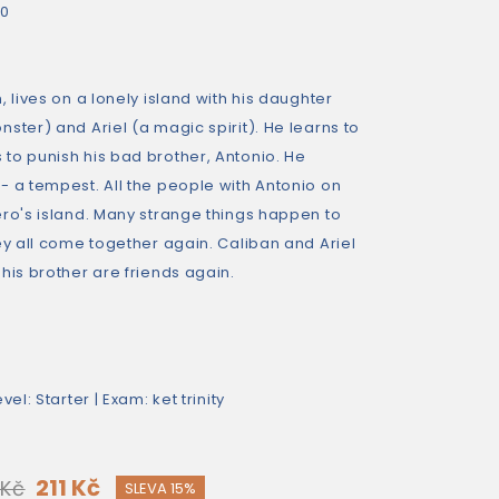
80
, lives on a lonely island with his daughter
ster) and Ariel (a magic spirit). He learns to
to punish his bad brother, Antonio. He
- a tempest. All the people with Antonio on
ero's island. Many strange things happen to
ey all come together again. Caliban and Ariel
his brother are friends again.
el: Starter | Exam: ket trinity
211 Kč
 Kč
SLEVA 15%