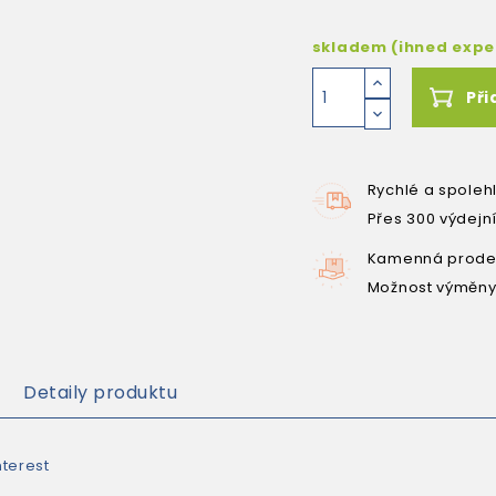
skladem (ihned exp
Při
Rychlé a spoleh
Přes 300 výdejn
Kamenná prodej
Možnost výměny
Detaily produktu
terest