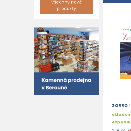
Všechny nové
produkty
ZORRO! 
skladem
expedu
228 Kč
-