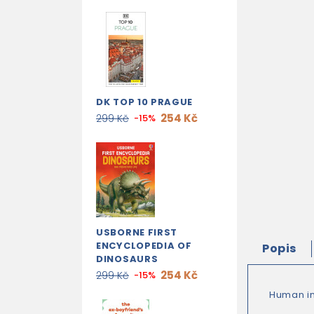
DK TOP 10 PRAGUE
254 Kč
299 Kč
-15%
USBORNE FIRST
ENCYCLOPEDIA OF
Popis
DINOSAURS
254 Kč
299 Kč
-15%
Human in