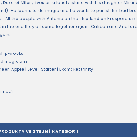
 Duke of Milan, lives on a lonely island with his daughter Mira
irit). He learns to do magic and he wants to punish his bad br
t. All the people with Antonio on the ship land on Prospero's i
t in the end they all come together again. Caliban and Ariel ar
gain.
shipwrecks
nd magicians
reen Apple | Level: Starter | Exam: ket trinity
ormací
PRODUKTY VE STEJNÉ KATEGORII