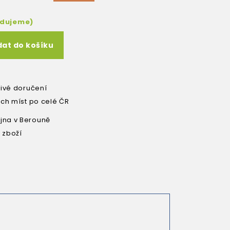
edujeme)
dat do košíku
livé doručení
ích míst po celé ČR
na v Berouně
 zboží