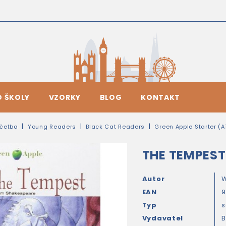
O ŠKOLY
VZORKY
BLOG
KONTAKT
četba
Young Readers
Black Cat Readers
Green Apple Starter (A
THE TEMPEST
Autor
W
EAN
Typ
s
Vydavatel
B