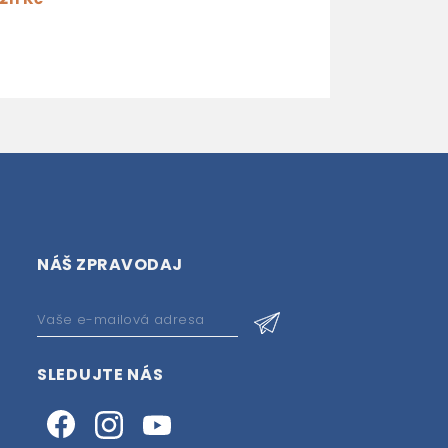
expedujeme)
211
248 Kč
-15%
NÁŠ ZPRAVODAJ
SLEDUJTE NÁS