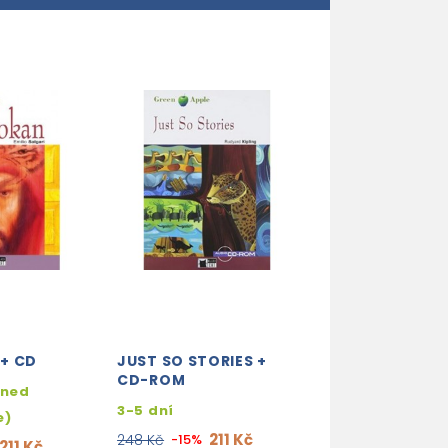
+ CD
JUST SO STORIES +
THE HAPPY PRI
CD-ROM
AND THE SELFI
hned
GIANT + CD/C
3-5 dní
e)
skladem (ihne
211 Kč
248 Kč
-15%
211 Kč