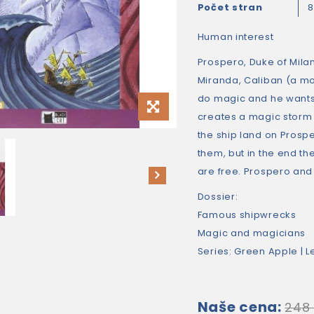
Počet stran
Human interest
Prospero, Duke of Milan
Miranda, Caliban (a mon
do magic and he wants 
creates a magic storm 
the ship land on Prosp
them, but in the end th
are free. Prospero and 
Dossier:
Famous shipwrecks
Magic and magicians
Series: Green Apple | Lev
Naše cena:
248