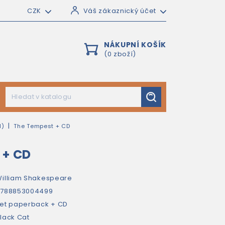
CZK
Váš zákaznický účet
NÁKUPNÍ KOŠÍK
(0 zboží)
1)
The Tempest + CD
 + CD
illiam Shakespeare
9788853004499
et paperback + CD
lack Cat