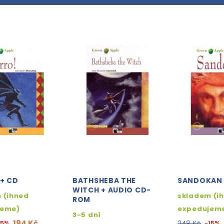
+ CD
BATHSHEBA THE
SANDOKAN 
WITCH + AUDIO CD-
 (ihned
skladem (i
ROM
jeme)
expedujem
3-5 dní
194 Kč
15%
248 Kč
-15%