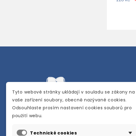
Tyto webové stránky ukládají v souladu se zákony na
vaše zařízení soubory, obecně nazývané cookies.
Odsouhlaste prosím nastavení cookies souborů pro
Internetové a kamenné knihkupectví se
použití webu.
sídlem v Berouně. Specializuje se na pro
materiálů určených pro studium a výuku
Technické cookies
anglického jazyka.