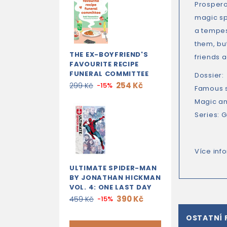
Prospero,
magic sp
a tempes
them, bu
THE EX-BOYFRIEND'S
friends a
FAVOURITE RECIPE
FUNERAL COMMITTEE
Dossier:
254 Kč
299 Kč
-15%
Famous 
Magic a
Series: G
Více inf
ULTIMATE SPIDER-MAN
BY JONATHAN HICKMAN
VOL. 4: ONE LAST DAY
390 Kč
459 Kč
-15%
OSTATNÍ 