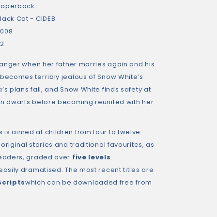
paperback
lack Cat - CIDEB
2008
32
 danger when her father marries again and his
 becomes terribly jealous of Snow White’s
’s plans fail, and Snow White finds safety at
en dwarfs before becoming reunited with her
 is aimed at children from four to twelve
riginal stories and traditional favourites, as
readers, graded over
five levels
.
easily dramatised. The most recent titles are
scripts
which can be downloaded free from