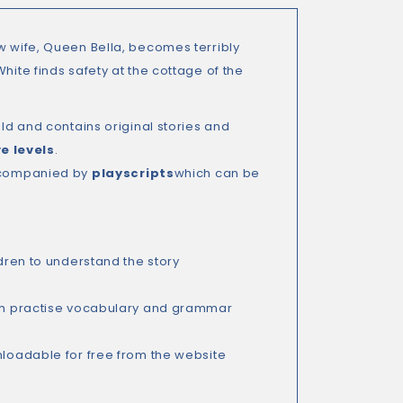
w wife, Queen Bella, becomes terribly
hite finds safety at the cottage of the
old and contains original stories and
ve levels
.
accompanied by
playscripts
which can be
dren to understand the story
hich practise vocabulary and grammar
loadable for free from the website