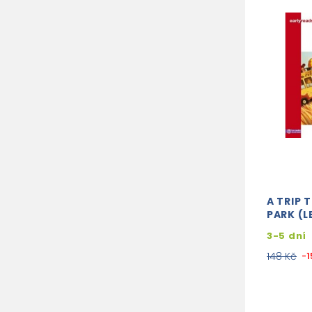
A TRIP 
PARK (LE
3-5 dní
148 Kč
-