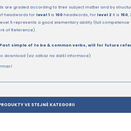
ds are graded according to their subject matter and by structur
of headwords for
level 1
is
100
headwords, for
level 2
it is
150
,
 Level 5 represents a good elementary ability (full competenc
k of Reference).
 Past simple of to be & common verbs, will for future ref
io download (viz odkaz na další informace)
ormací
PRODUKTY VE STEJNÉ KATEGORII