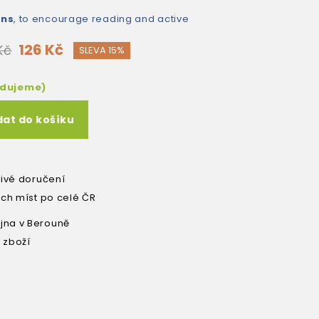
ons
, to encourage reading and active
126 Kč
Kč
SLEVA 15%
edujeme)
dat do košíku
livé doručení
ích míst po celé ČR
na v Berouně
 zboží