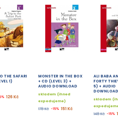
TO THE SAFARI
MONSTER IN THE BOX
ALI BABA A
VEL 1)
+ CD (LEVEL 3) +
FORTY THIE
AUDIO DOWNLOAD
5) + AUDIO
DOWNLOA
skladem (ihned
126 Kč
15%
skladem (i
expedujeme)
expedujem
151 Kč
178 Kč
-15%
148 Kč
-15%