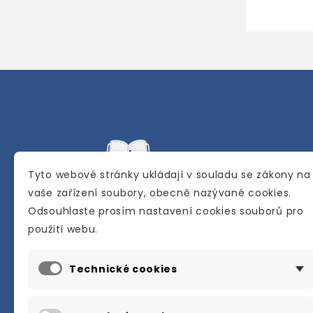
Tyto webové stránky ukládají v souladu se zákony na
vaše zařízení soubory, obecně nazývané cookies.
Odsouhlaste prosím nastavení cookies souborů pro
Internetové a kamenné knihkupectví se
použití webu.
sídlem v Berouně. Specializuje se na pro
materiálů určených pro studium a výuku
Technické cookies
anglického jazyka.
Karly Machové 48 Beroun 266 01