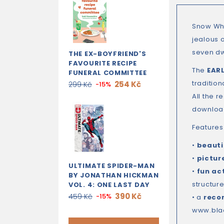
Snow Whi
jealous o
seven dw
THE EX-BOYFRIEND'S
FAVOURITE RECIPE
The
EAR
FUNERAL COMMITTEE
traditio
254 Kč
299 Kč
-15%
All the 
download
Features
•
beautif
•
pictur
ULTIMATE SPIDER-MAN
•
fun ac
BY JONATHAN HICKMAN
structure
VOL. 4: ONE LAST DAY
390 Kč
459 Kč
-15%
• a
reco
www.bla