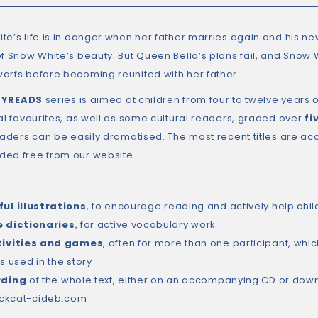
te’s life is in danger when her father marries again and his ne
f Snow White’s beauty. But Queen Bella’s plans fail, and Snow W
arfs before becoming reunited with her father.
LYREADS
series is aimed at children from four to twelve years 
nal favourites, as well as some cultural readers, graded over
fi
readers can be easily dramatised. The most recent titles are 
ed free from our website.
ul illustrations
, to encourage reading and actively help chil
e dictionaries
, for active vocabulary work
tivities and games
, often for more than one participant, w
s used in the story
rding
of the whole text, either on an accompanying CD or down
ckcat-cideb.com