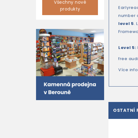
Všechny nové
Earlyrea
produkty
number 
level 5
.
Framewor
Level 5:
free aud
Více inf
OSTATNÍ 