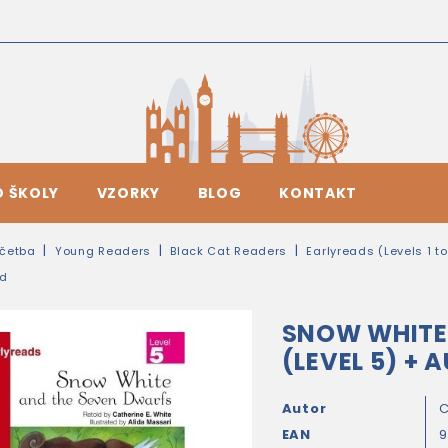
O ŠKOLY
VZORKY
BLOG
KONTAKT
četba
Young Readers
Black Cat Readers
Earlyreads (Levels 1 to
ad
SNOW WHITE
(LEVEL 5) +
Autor
C
EAN