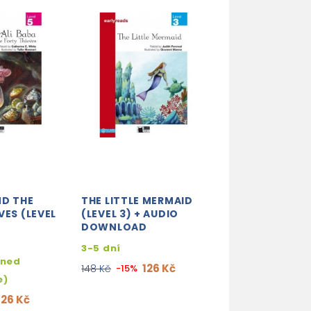
ND THE
THE LITTLE MERMAID
SPACE MONSTE
VES (LEVEL
(LEVEL 3) + AUDIO
CD (LEVEL 4) +
DOWNLOAD
DOWNLOAD
D
3-5 dní
skladem (ihne
hned
expedujeme)
126 Kč
148 Kč
-15%
e)
151 
178 Kč
-15%
126 Kč