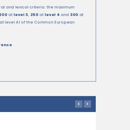
al and lexical criteria: the maximum
200
at
level 3
,
250
at
level 4
and
300
at
e at level A1 of the Common European
erence