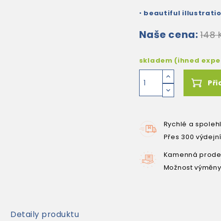
•
beautiful illustrati
Naše cena:
148 
skladem (ihned exp
Při
Rychlé a spoleh
Přes 300 výdejn
Kamenná prodej
Možnost výměny
Detaily produktu