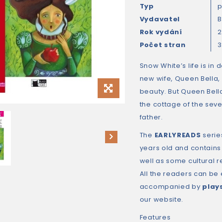
Typ
Vydavatel
B
Rok vydání
Počet stran
Snow White’s life is in
new wife, Queen Bella,
beauty. But Queen Bella
the cottage of the sev
father.
The
EARLYREADS
series
years old and contains o
well as some cultural 
All the readers can be 
accompanied by
play
our website.
Features