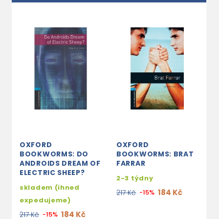
OXFORD
OXFORD
O
BOOKWORMS: DO
BOOKWORMS: BRAT
B
ANDROIDS DREAM OF
FARRAR
M
ELECTRIC SHEEP?
V
2-3 týdny
D
skladem (ihned
184 Kč
217 Kč
-15%
s
expedujeme)
e
184 Kč
217 Kč
-15%