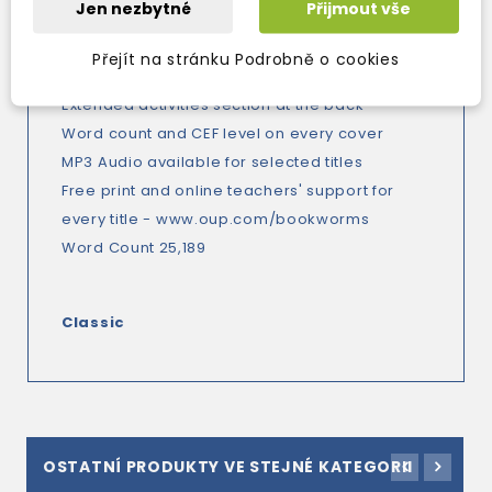
Jen nezbytné
Přijmout vše
Bookworms syllabus
Award-winning titles
Přejít na stránku Podrobně o cookies
Stunning covers
Extended activities section at the back
Word count and CEF level on every cover
MP3 Audio available for selected titles
Free print and online teachers' support for
every title -
www.oup.com/bookworms
Word Count 25,189
Classic
OSTATNÍ PRODUKTY VE STEJNÉ KATEGORII