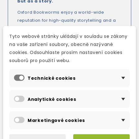
but as a story.
Oxford Bookworms enjoy a world-wide
reputation for high-quality storytelling and a
great reading experience.
Tyto webové stránky ukládají v souladu se zákony
na vaše zařízení soubory, obecně nazývané
Research shows reading a lot improves all
cookies. Odsouhlaste prosím nastavení cookies
your language skills.
souborů pro použití webu.
Experts recognize Oxford Bookworms as the
most consistent series in terms of language
Technické cookies
control, length, and quality of story - very
important for fluent reading and extensive
Analytické cookies
reading.
There's a wide choice of titles too - something
Marketingové cookies
for everyone.
Graded according to the acclaimed