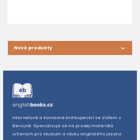
3
Nové produkty
Internetové a kamenné knihkupectví se sídlem v
Berouně. Specializuje se na prodej materiálů
určených pro studium a výuku anglického jazyka.