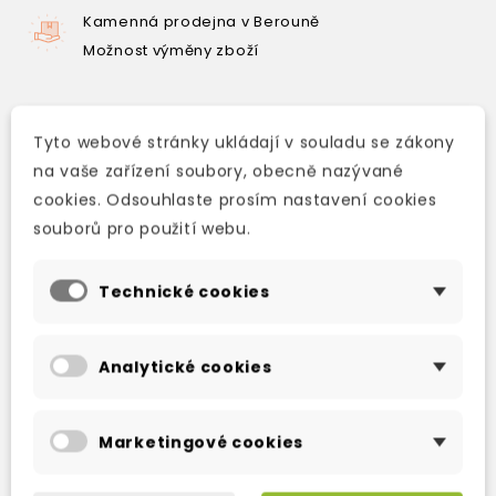
Kamenná prodejna v Berouně
Možnost výměny zboží
Tyto webové stránky ukládají v souladu se zákony
Popis
na vaše zařízení soubory, obecně nazývané
Detaily produktu
cookies. Odsouhlaste prosím nastavení cookies
souborů pro použití webu.
Oscar Wilde's comic masterpiece of love and
mistaken identity was a great hit when it first
Technické cookies
appeared on the stage in 1895 and has
remained hugely popular with theatre
Analytické cookies
audiences ever since.
Marketingové cookies