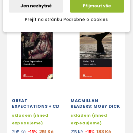
Jen nezbytné
Přijmout vše
OSTATNÍ PRODUKTY VE STEJNÉ KATEGORII
Přejít na stránku Podrobně o cookies
GREAT
MACMILLAN
M
EXPECTATIONS + CD
READERS: MOBY DICK
R
skladem (ihned
skladem (ihned
s
expedujeme)
expedujeme)
e
251 Kč
183 Kč
295 Kč
-15%
215 Kč
-15%
1