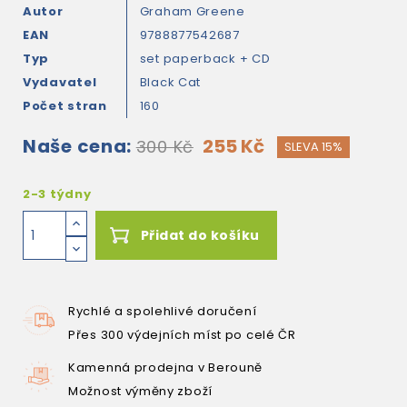
Autor
Graham Greene
EAN
9788877542687
Typ
set paperback + CD
Vydavatel
Black Cat
Počet stran
160
Naše cena:
255 Kč
300 Kč
SLEVA 15%
2-3 týdny
Přidat do košíku
Rychlé a spolehlivé doručení
Přes 300 výdejních míst po celé ČR
Kamenná prodejna v Berouně
Možnost výměny zboží