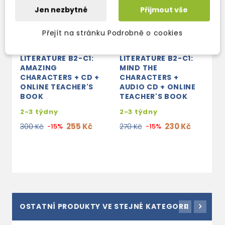
Jen nezbytné
Přijmout vše
Přejít na stránku Podrobně o cookies
BLACK CAT
BLACK CAT
B
INTERACT WITH
INTERACT WITH
I
LITERATURE B2-C1:
LITERATURE B2-C1:
L
AMAZING
MIND THE
T
CHARACTERS + CD +
CHARACTERS +
A
ONLINE TEACHER'S
AUDIO CD + ONLINE
O
BOOK
TEACHER'S BOOK
B
2-3 týdny
2-3 týdny
s
e
255 Kč
230 Kč
300 Kč
-15%
270 Kč
-15%
2
OSTATNÍ PRODUKTY VE STEJNÉ KATEGORII