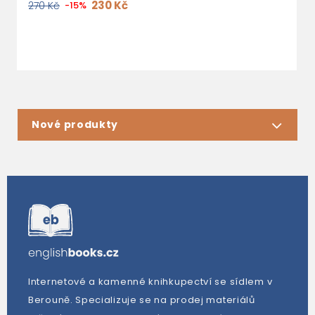
e
230 Kč
270 Kč
-15%
2
Nové produkty
Internetové a kamenné knihkupectví se sídlem v
Berouně. Specializuje se na prodej materiálů