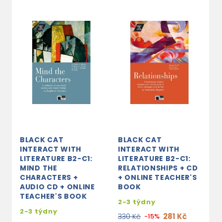
BLACK CAT
BLACK CAT
B
INTERACT WITH
INTERACT WITH
I
LITERATURE B2-C1:
LITERATURE B2-C1:
L
MIND THE
RELATIONSHIPS + CD
T
CHARACTERS +
+ ONLINE TEACHER'S
A
AUDIO CD + ONLINE
BOOK
O
TEACHER'S BOOK
B
2-3 týdny
2-3 týdny
s
281 Kč
330 Kč
-15%