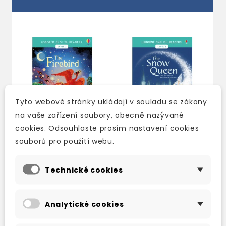
Tyto webové stránky ukládají v souladu se zákony
na vaše zařízení soubory, obecně nazývané
cookies. Odsouhlaste prosím nastavení cookies
souborů pro použití webu.
USBORNE ENGLISH
USBORNE ENGLISH
READERS LEVEL 2: THE
READERS LEVEL 2: THE
Technické cookies
FIREBIRD
SNOW QUEEN
3-5 dní
skladem (ihned
Analytické cookies
expedujeme)
186 Kč
219 Kč
-15%
186 Kč
219 Kč
-15%