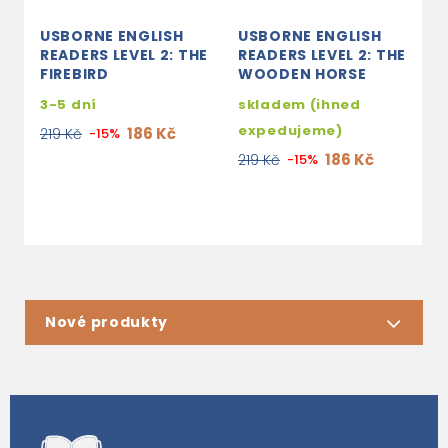
USBORNE ENGLISH
USBORNE ENGLISH
U
READERS LEVEL 2: THE
READERS LEVEL 2: THE
R
FIREBIRD
WOODEN HORSE
L
3-5 dní
skladem (ihned
2
expedujeme)
186 Kč
219 Kč
-15%
2
186 Kč
219 Kč
-15%
Nové produkty