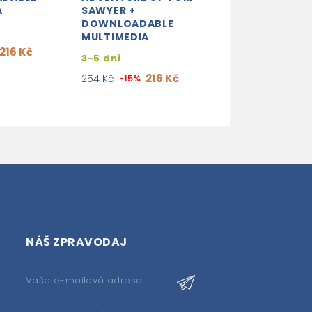
A
SAWYER +
DOWNLOADAB
DOWNLOADABLE
MULTIMEDIA
MULTIMEDIA
3-4 týdny
216 Kč
3-5 dní
229
254 Kč
-10%
216 Kč
254 Kč
-15%
NÁŠ ZPRAVODAJ