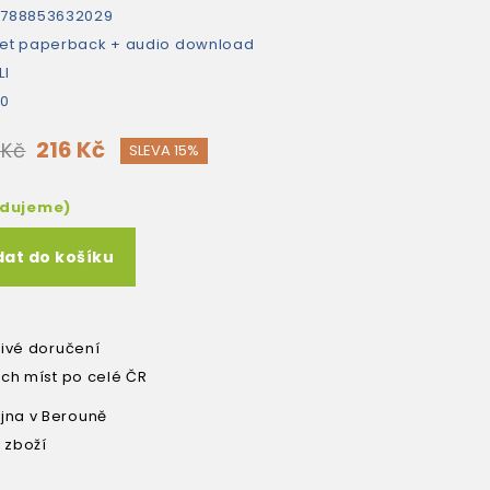
9788853632029
et paperback + audio download
LI
80
216 Kč
 Kč
SLEVA 15%
edujeme)
dat do košíku
livé doručení
ích míst po celé ČR
na v Berouně
 zboží