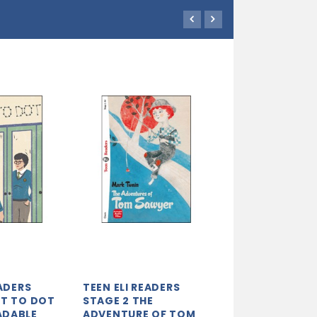
EADERS
TEEN ELI READERS
TEEN ELI READE
OT TO DOT
STAGE 2 THE
STAGE 2 THE
ADABLE
ADVENTURE OF TOM
WONDERS OF W