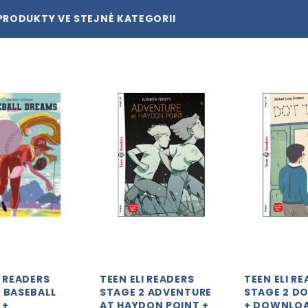
PRODUKTY VE STEJNÉ KATEGORII
I READERS
TEEN ELI READERS
TEEN ELI R
 BASEBALL
STAGE 2 ADVENTURE
STAGE 2 D
 +
AT HAYDON POINT +
+ DOWNLO