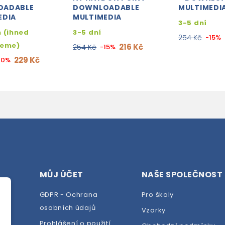
OADABLE
DOWNLOADABLE
MULTIMEDI
EDIA
MULTIMEDIA
3-5 dní
 (ihned
3-5 dní
254 Kč
-15%
jeme)
216 Kč
254 Kč
-15%
229 Kč
10%
MŮJ ÚČET
NAŠE SPOLEČNOST
GDPR - Ochrana
Pro školy
osobních údajů
Vzorky
Prohlášení o použití