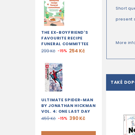
Short qu
present 
THE EX-BOYFRIEND'S
FAVOURITE RECIPE
More inf
FUNERAL COMMITTEE
254 Kč
299 Kč
-15%
TAKÉ DO
ULTIMATE SPIDER-MAN
BY JONATHAN HICKMAN
VOL. 4: ONE LAST DAY
390 Kč
459 Kč
-15%