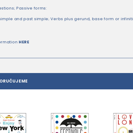
estions; Passive forms:
simple and past simple; Verbs plus gerund, base form or infinit
ormation
HERE
PORUČUJEME