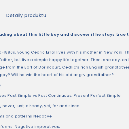
Detaily produktu
ading about this little boy and discover if he stays true 
d-1880s, young Cedric Errol lives with his mother in New York. T
father, but live a simple happy life together. Then, one day, an
 from the Earl of Dorincourt, Cedric’s rich English grandfather t
ppy? Will he win the heart of his old angry grandfather?
s
ses Past Simple vs Past Continuous; Present Perfect Simple
, never, just, already, yet, for and since
ms and patterns Negative
 forms; Negative imperatives;