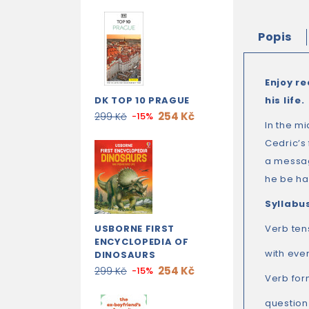
Popis
Enjoy re
DK TOP 10 PRAGUE
his life.
254 Kč
299 Kč
-15%
In the mi
Cedric’s 
a message
he be ha
Syllabu
USBORNE FIRST
Verb ten
ENCYCLOPEDIA OF
with ever
DINOSAURS
254 Kč
299 Kč
-15%
Verb for
question