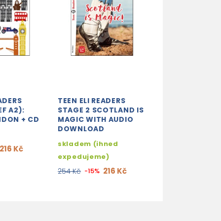
EADERS
TEEN ELI READERS
TEEN ELI READE
F A2):
STAGE 2 SCOTLAND IS
STAGE 2 FOLL
NDON + CD
MAGIC WITH AUDIO
YOUR DREAMS 
DOWNLOAD
DOWNLOADAB
MULTIMEDIA
skladem (ihned
216 Kč
3-5 dní
expedujeme)
216
254 Kč
-15%
216 Kč
254 Kč
-15%