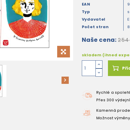
EAN
Typ
s
Vydavatel
E
Počet stran
Naše cena:
254
skladem (ihned exp
Při
Rychlé a spoleh
Přes 300 výdejn
Kamenná prodej
Možnost výměny