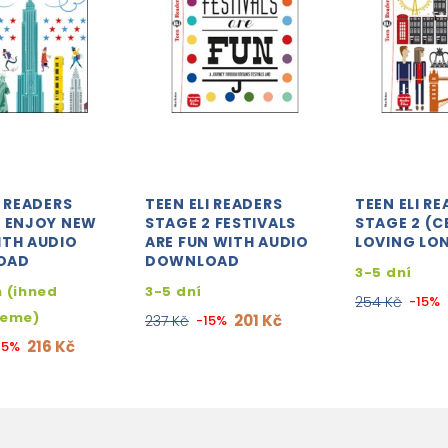
I READERS
TEEN ELI READERS
TEEN ELI R
2 ENJOY NEW
STAGE 2 FESTIVALS
STAGE 2 (CE
ITH AUDIO
ARE FUN WITH AUDIO
LOVING LO
OAD
DOWNLOAD
3-5 dní
 (ihned
3-5 dní
254 Kč
-15%
jeme)
201 Kč
237 Kč
-15%
216 Kč
15%