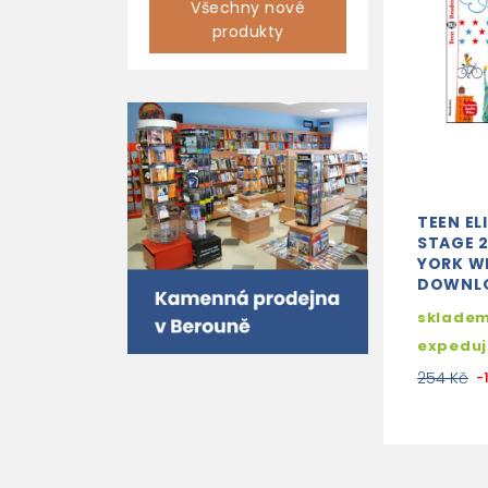
Všechny nové
produkty
TEEN EL
STAGE 
YORK W
DOWNL
skladem
expedu
254 Kč
-